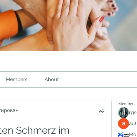
Members
About
Members
тирован
rgs
au
ten Schmerz im 
Mob