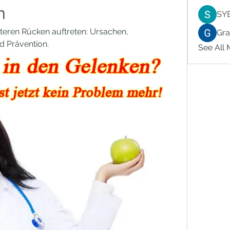
n
SY
eren Rücken auftreten: Ursachen, 
Gr
 Prävention.
See All