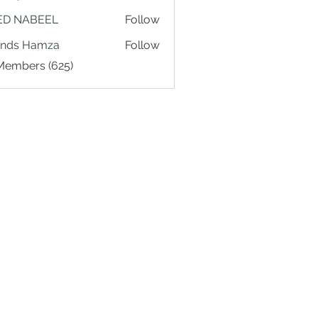
ED NABEEL
Follow
ands Hamza
Follow
 Members (625)