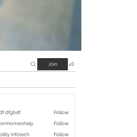
Join
df dfgbdf
Follow
tismhomeohelp
Follow
ility Infotech
Follow