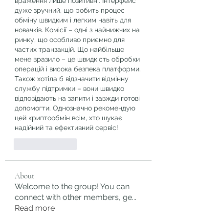
враження лише позитивні. Інтерфейс 
дуже зручний, що робить процес 
обміну швидким і легким навіть для 
новачків. Комісії – одні з найнижчих на 
ринку, що особливо приємно для 
частих транзакцій. Що найбільше 
мене вразило – це швидкість обробки 
операцій і висока безпека платформи. 
Також хотіла б відзначити відмінну 
службу підтримки – вони швидко 
відповідають на запити і завжди готові 
допомогти. Однозначно рекомендую 
цей криптообмін всім, хто шукає 
надійний та ефективний сервіс!
Like
Reply
About
Welcome to the group! You can
connect with other members, ge
...
Read more