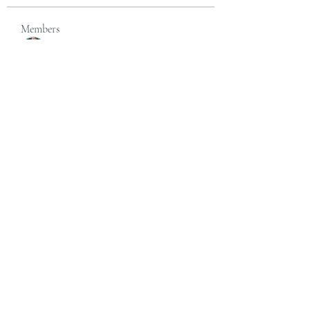
Members
rgsdf dfgbdf
Follow
autismhomeohelp
Follow
Mobility Infotech
Follow
SYED NABEEL
Follow
Grands Hamza
Follow
See All Members (626)
Subscribe Form