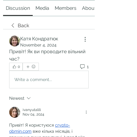
Discussion
Media
Members
About
Back
Катя Кондратюк
November 4, 2024
Привіт! Як ви проводите вільний 
час?
1
0
Write a comment...
Newest
ivanyutalili
Nov 04, 2024
Привіт! Я користуюся 
crypto-
obmin.com
 вже кілька місяців, і 