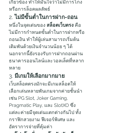
เกี่ยวข้อง ทำให้มั่นใจว่าไม่มีการโกง
หรือการล็อคผลลัพธ์
2. 
ไม่มีขั้นต่ำในการฝาก-ถอน
หนึ่งในจุดเด่นของ 
สล็อตเว็บตรง
 คือ
ไม่มีการกำหนดขั้นต่ำในการฝากหรือ
ถอนเงิน ทำให้ผู้เล่นสามารถเริ่มต้น
เดิมพันด้วยเงินจำนวนน้อย ๆ ได้ 
นอกจากนี้ยังรองรับการฝากถอนผ่าน
ธนาคารออนไลน์และวอลเล็ตที่หลาก
หลาย
3. 
มีเกมให้เลือกมากมาย
เว็บสล็อตตรงมักจะมีเกมสล็อตให้
เลือกเล่นหลายพันเกมจากค่ายชั้นนำ 
เช่น PG Slot, Joker Gaming, 
Pragmatic Play, และ SlotXO ซึ่ง
แต่ละค่ายมีจุดเด่นแตกต่างกันไป ทั้ง
กราฟิกสวยงาม ฟีเจอร์พิเศษ และ
อัตราการจ่ายที่คุ้มค่า