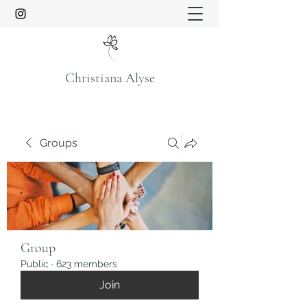
Christiana Alyse
Groups
Group
Public
·
623 members
Join