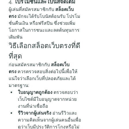
4. 
โปรโมชั่นและโบนัสจัดเต็ม
ผู้เล่นที่สมัครสมาชิกกับ 
สล็อตเว็บ
ตรง
 มักจะได้รับโบนัสต้อนรับ โปรโม
ชั่นคืนเงิน หรือฟรีสปิน ซึ่งช่วยเพิ่ม
โอกาสในการชนะและลดต้นทุนการ
เดิมพัน
วิธีเลือกสล็อตเว็บตรงที่ดี
ที่สุด
ก่อนสมัครสมาชิกกับ 
สล็อตเว็บ
ตรง
 ควรตรวจสอบสิ่งต่อไปนี้เพื่อให้
แน่ใจว่าเลือกเว็บที่ปลอดภัยและได้
มาตรฐาน:
ใบอนุญาตถูกต้อง
 ตรวจสอบว่า
เว็บไซต์มีใบอนุญาตจากหน่วย
งานที่น่าเชื่อถือ
รีวิวจากผู้เล่นจริง
 อ่านรีวิวและ
ความคิดเห็นจากผู้เล่นคนอื่นเพื่อ
ดูว่าเว็บมีประวัติการโกงหรือไม่