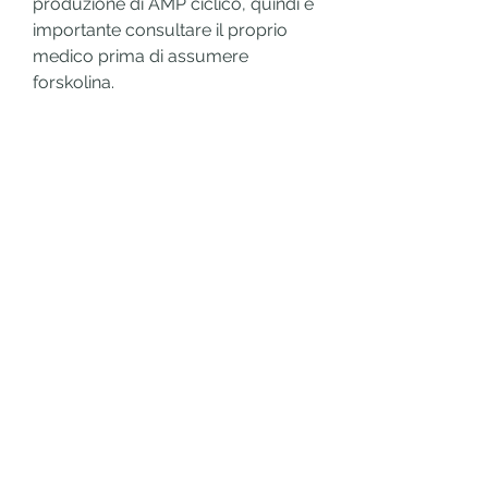
produzione di AMP ciclico, quindi è 
importante consultare il proprio 
medico prima di assumere 
forskolina.
Conclusioni
In sintesi, ma può causare alcuni 
effetti collaterali, aiutando così a 
ridurre l'apporto calorico.
2. Migliora la salute cardiaca