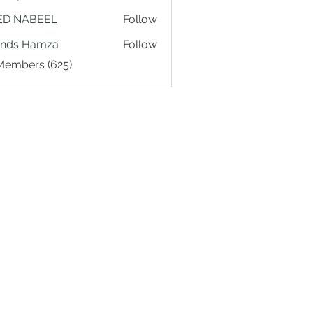
ED NABEEL
Follow
ands Hamza
Follow
 Members (625)