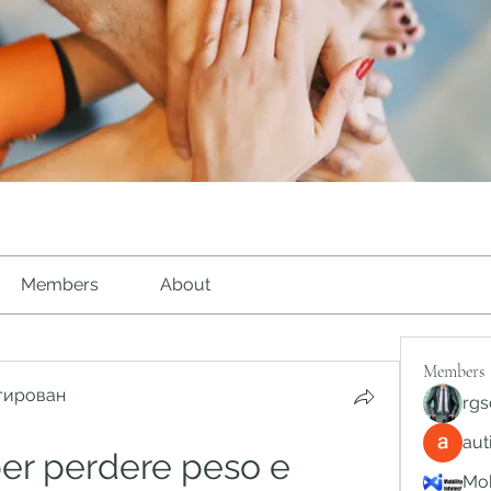
Members
About
Members
тирован
rgs
au
per perdere peso e 
Mob