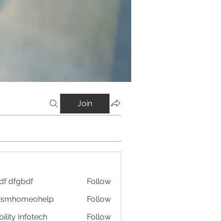
Join
df dfgbdf
Follow
tismhomeohelp
Follow
ility Infotech
Follow