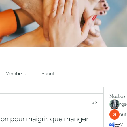
Members
About
Members
rgs
au
ion pour maigrir, que manger 
Mob