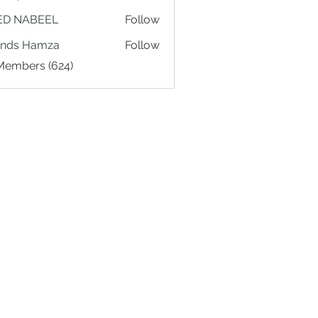
ED NABEEL
Follow
ands Hamza
Follow
 Members (624)