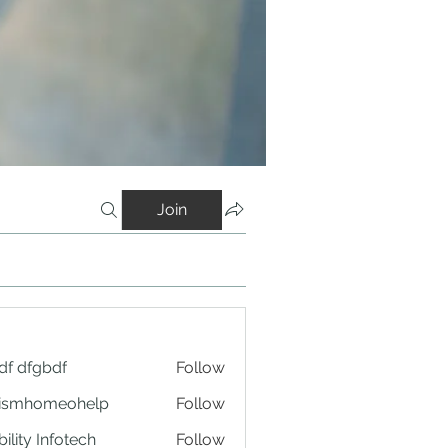
Join
df dfgbdf
Follow
tismhomeohelp
Follow
ility Infotech
Follow