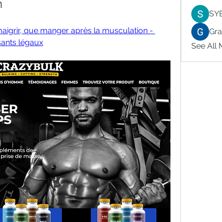
n
SY
aigrir, que manger après la musculation - 
Gr
sants légaux
See All