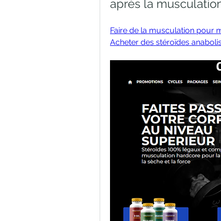
après la musculatio
Faire de la musculation pour m
Acheter des stéroïdes anaboli