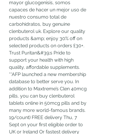
mayor glucogenisis, somos 
capaces de hacer un mejor uso de 
nuestro consumo total de 
carbohidratos, buy genuine 
clenbuterol uk. Explore our quality 
products &amp; enjoy 30% off on 
selected products on orders £30+. 
Trust Puritan&#39;s Pride to 
support your health with high 
quality, affordable supplements. 
**AFP launched a new membership 
database to better serve you. In 
addition to Maxtreme’s Clen 40mcg 
pills, you can buy clenbuterol 
tablets online in 50mcg pills and by 
many more world-famous brands. 
19/count) FREE delivery Thu, 7 
Sept on your first eligible order to 
UK or Ireland Or fastest delivery 