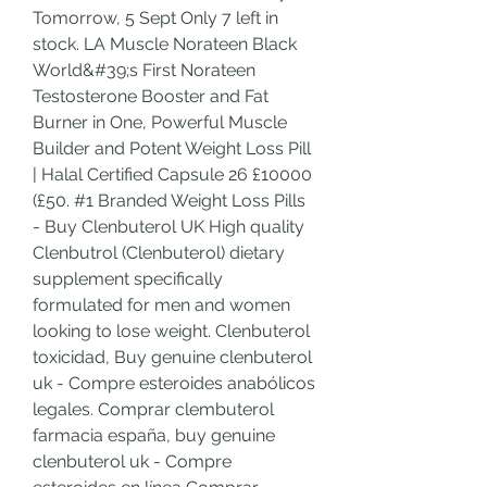
Tomorrow, 5 Sept Only 7 left in 
stock. LA Muscle Norateen Black 
World&#39;s First Norateen 
Testosterone Booster and Fat 
Burner in One, Powerful Muscle 
Builder and Potent Weight Loss Pill 
| Halal Certified Capsule 26 £10000 
(£50. #1 Branded Weight Loss Pills 
- Buy Clenbuterol UK High quality 
Clenbutrol (Clenbuterol) dietary 
supplement specifically 
formulated for men and women 
looking to lose weight. Clenbuterol 
toxicidad, Buy genuine clenbuterol 
uk - Compre esteroides anabólicos 
legales. Comprar clembuterol 
farmacia españa, buy genuine 
clenbuterol uk - Compre 