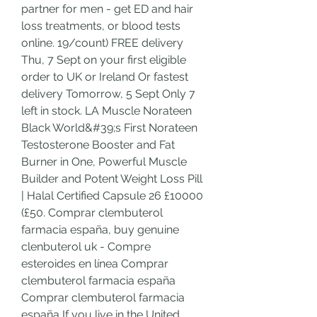
partner for men - get ED and hair 
loss treatments, or blood tests 
online. 19/count) FREE delivery 
Thu, 7 Sept on your first eligible 
order to UK or Ireland Or fastest 
delivery Tomorrow, 5 Sept Only 7 
left in stock. LA Muscle Norateen 
Black World&#39;s First Norateen 
Testosterone Booster and Fat 
Burner in One, Powerful Muscle 
Builder and Potent Weight Loss Pill 
| Halal Certified Capsule 26 £10000 
(£50. Comprar clembuterol 
farmacia españa, buy genuine 
clenbuterol uk - Compre 
esteroides en línea Comprar 
clembuterol farmacia españa 
Comprar clembuterol farmacia 
españa If you live in the United 