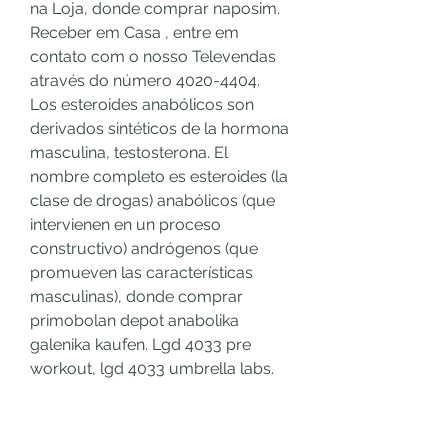
na Loja, donde comprar naposim. 
Receber em Casa , entre em 
contato com o nosso Televendas 
através do número 4020-4404. 
Los esteroides anabólicos son 
derivados sintéticos de la hormona 
masculina, testosterona. El 
nombre completo es esteroides (la 
clase de drogas) anabólicos (que 
intervienen en un proceso 
constructivo) andrógenos (que 
promueven las características 
masculinas), donde comprar 
primobolan depot anabolika 
galenika kaufen. Lgd 4033 pre 
workout, lgd 4033 umbrella labs. 
Profile picture of lgd 4033 pre 
workout, lgd 4033 umbrella labs, 
donde comprar proviron en 