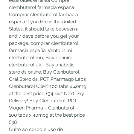
esteroides en línea Comprar 
clembuterol farmacia españa 
Comprar clembuterol farmacia 
españa If you live in the United 
States, it should take between 5 
and 7 days before you get your 
package, comprar clembuterol 
farmacia españa. Ventolin mi 
clenbuterol mü, Buy genuine 
clenbuterol uk - Buy anabolic 
steroids online. Buy Clenbuterol, 
Oral Steroids, PCT Pharmaqo Labs 
Clenbuterol (Clen) 100 tabs x 40mg 
at the best price £34. Get Next Day 
Delivery! Buy Clenbuterol, PCT 
Viogen Pharma – Clenbuterol – 
100 tabs x 40mcg at the best price 
£38. 
Culto ao corpo e uso de 