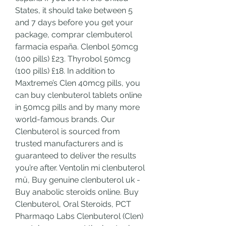
States, it should take between 5 
and 7 days before you get your 
package, comprar clembuterol 
farmacia españa. Clenbol 50mcg 
(100 pills) £23. Thyrobol 50mcg 
(100 pills) £18. In addition to 
Maxtreme’s Clen 40mcg pills, you 
can buy clenbuterol tablets online 
in 50mcg pills and by many more 
world-famous brands. Our 
Clenbuterol is sourced from 
trusted manufacturers and is 
guaranteed to deliver the results 
you’re after. Ventolin mi clenbuterol 
mü, Buy genuine clenbuterol uk - 
Buy anabolic steroids online. Buy 
Clenbuterol, Oral Steroids, PCT 
Pharmaqo Labs Clenbuterol (Clen) 