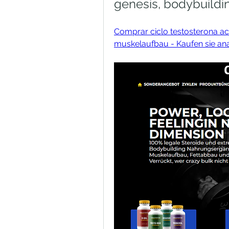
genesis, bodybuild
Comprar ciclo testosterona ach
muskelaufbau - Kaufen sie ana