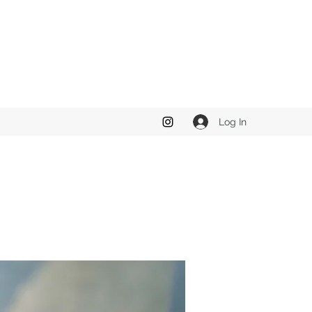
Log In