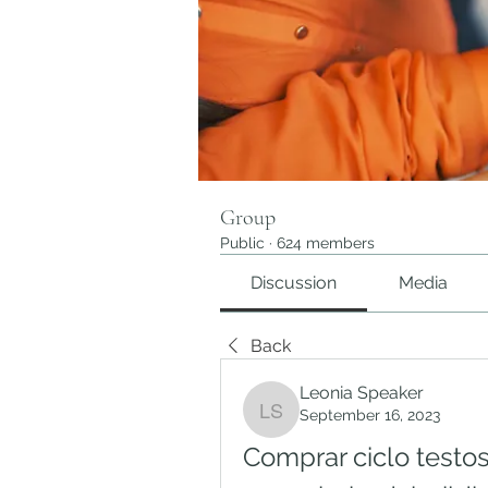
Group
Public
·
624 members
Discussion
Media
Back
Leonia Speaker
September 16, 2023
Leonia Speaker
Comprar ciclo testos