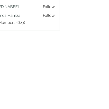
ED NABEEL
Follow
ands Hamza
Follow
 Members (623)