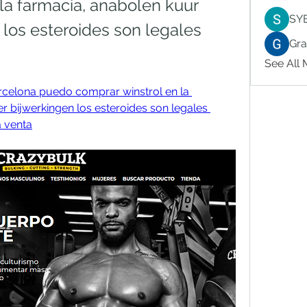
la farmacia, anabolen kuur 
SY
los esteroides son legales 
Gr
See All
celona puedo comprar winstrol en la 
 bijwerkingen los esteroides son legales 
a venta