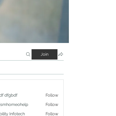
Join
df dfgbdf
Follow
tismhomeohelp
Follow
ility Infotech
Follow