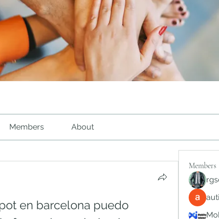
Members
About
Members
rgs
au
pot en barcelona puedo 
Mob