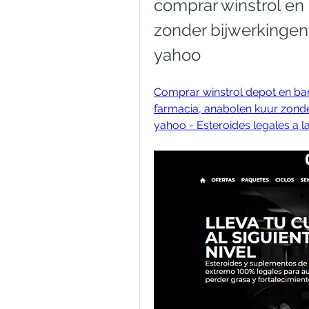
comprar winstrol en 
zonder bijwerkingen 
yahoo
Comprar winstrol depot en bar
farmacia, anabolen kuur zonder
yahoo - Esteroides legales a l