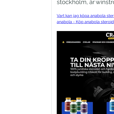
stockholm, är winstr
Vart kan jag köpa anabola ster
anabola - Köp anabola steroid