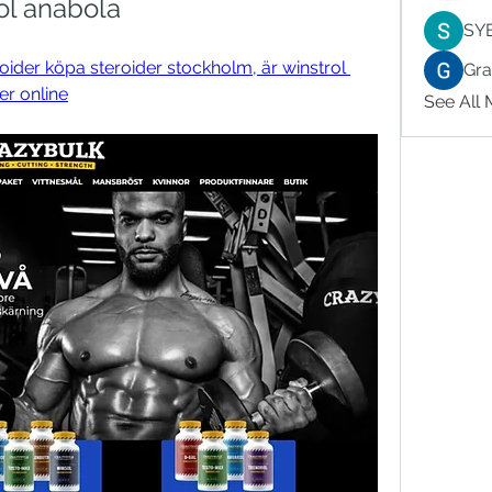
ol anabola
SY
oider köpa steroider stockholm, är winstrol 
Gr
er online
See All