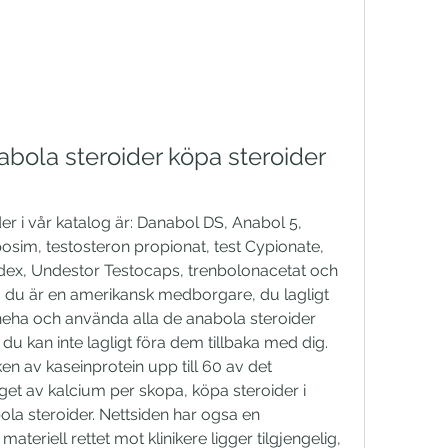
abola steroider köpa steroider 
r i vår katalog är: Danabol DS, Anabol 5, 
im, testosteron propionat, test Cypionate, 
dex, Undestor Testocaps, trenbolonacetat och 
 du är en amerikansk medborgare, du lagligt 
nneha och använda alla de anabola steroider 
du kan inte lagligt föra dem tillbaka med dig. 
 av kaseinprotein upp till 60 av det 
t av kalcium per skopa, köpa steroider i 
la steroider. Nettsiden har ogsa en 
materiell rettet mot klinikere ligger tilgjengelig, 