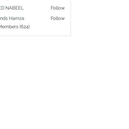
ED NABEEL
Follow
ands Hamza
Follow
 Members (624)