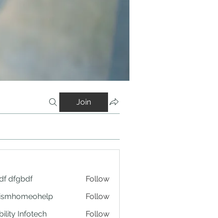
Join
df dfgbdf
Follow
tismhomeohelp
Follow
ility Infotech
Follow