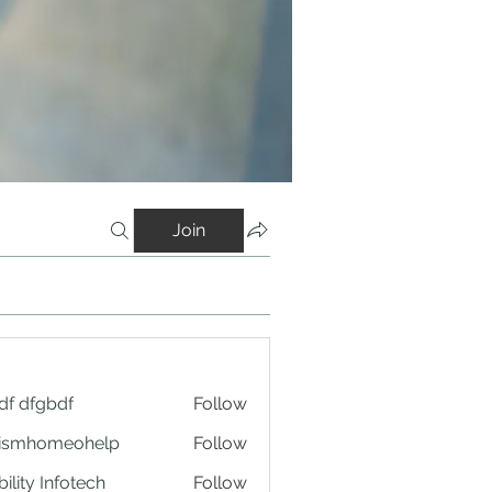
Join
df dfgbdf
Follow
tismhomeohelp
Follow
ility Infotech
Follow