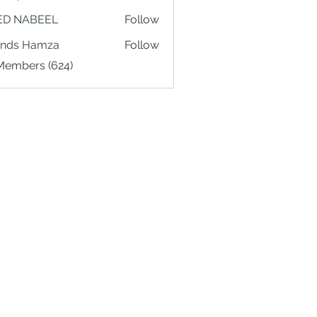
ED NABEEL
Follow
ands Hamza
Follow
 Members (624)