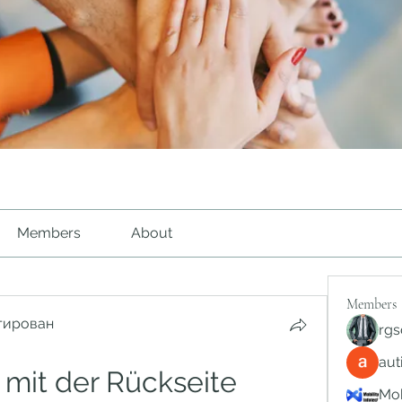
Members
About
Members
тирован
rgs
au
mit der Rückseite 
Mob