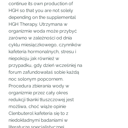
continue its own production of 
HGH so that you are not solely 
depending on the supplemental 
HGH Therapy. Utrzymana w 
organizmie woda może przybyć 
zarówno w zależności od dnia 
cyklu miesiączkowego, czynników 
kafeteria hormonalnych, stresu i 
niepokoju jak również w 
przypadku, gdy dzień wcześniej na 
forum zafundowałaś sobie każdą 
noc solonym popcornem. 
Procedura zbierania wody w 
organizmie przez cały okres 
redukcji tkanki tłuszczowej jest 
możliwa, choć wiąże opinie 
Clenbuterol kafeteria się to z 
niedokładnymi badaniami w 
literaturze specjalistycznej, 