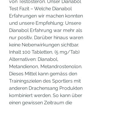
von Testosteron. Unser Dianabol 
Test Fazit – Welche Dianabol 
Erfahrungen wir machen konnten 
und unsere Empfehlung: Unsere 
Dianabol Erfahrung war mehr als 
nur positiv. Darüber hinaus waren 
keine Nebenwirkungen sichtbar. 
Inhalt 100 Tabletten, (5 mg/Tab) 
Alternativen: Dianabol, 
Metandienon, Metandrostenolon. 
Dieses Mittel kann gemäss den 
Trainingszielen des Sportlers mit 
anderen Drachensang Produkten 
kombiniert werden. So kann über 
einen gewissen Zeitraum die 
Wirkung des Steroids die 
Testosteronfreisetzung begleiten 
und den Muskelaufbau fördern. Da 
die Dianabol Tabletten jedoch legal 