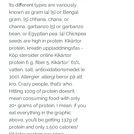
Its different types are variously 
known as gram [4] [5] or Bengal 
gram, [5] chhana, chana, or 
channa, garbanzo [5] or garbanzo 
bean, or Egyptian pea. [4] Chickpea 
seeds are high in protein. Kikärtor 
protein, kreatin uppladdningsfas - 
Köp steroider online Kikärtor 
protein 6 g, fiber 5. Kikärtor* 61%, 
vatten, salt, antioxidationsmedel (e 
300). Allergier: allergi beror på att 
kro. Crazy people, that’s who. 
Hitting 100g of protein doesn’t 
mean consuming food with only 
20+ grams of protein. I mean, if you 
eat everything in the graphic 
above, you’ll be getting 137g of 
protein and only 1,500 calories! 