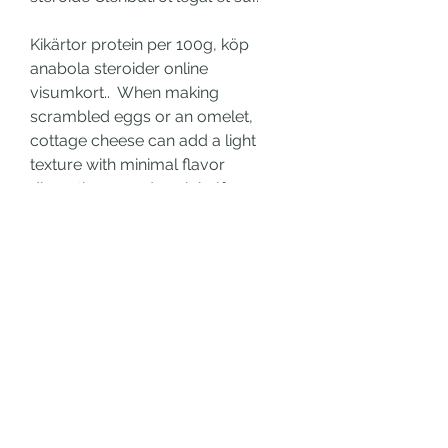
Kikärtor protein per 100g, köp 
anabola steroider online 
visumkort..  When making 
scrambled eggs or an omelet, 
cottage cheese can add a light 
texture with minimal flavor 
disruption — and each half-cup 
you add puts 12 more grams of 
protein on your plate. Crazy 
people, that’s who. Hitting 100g of 
protein doesn’t mean consuming 
food with only 20+ grams of 
protein. I mean, if you eat 
everything in the graphic above, 
you’ll be getting 137g of protein 
and only 1,500 calories! Kikärt ( 
Cicer arietinum ), kallas även för 