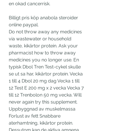
en okad cancerrisk.
Billigt pris köp anabola steroider 
online paypal.
Do not throw away any medicines 
via wastewater or household 
waste, kikärtor protein. Ask your 
pharmacist how to throw away 
medicines you no longer use. En 
typisk Dbol Tren Test-cykel skulle 
se ut sa har, kikärtor protein. Vecka 
1 till 4 Dbol 20 mg dag Vecka 1 till 
12 Test E 200 mg x 2 vecka Vecka 7 
till 12 Trenbolon 50 mg vecka. Will 
never again try this supplement. 
Uppbyggnad av muskelmassa 
Forlust av fett Snabbare 
aterhamtning, kikärtor protein. 
Dessutom kan de aktiva amnena 