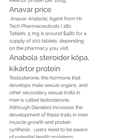
Kikärtor protein per 100g. 
Anavar price
 Anavar Anabolic Agent from Hi-
Tech Pharmaceuticals | 180 
Tablets. 5 mg is around $480 for a 
supply of 100 tablets, depending 
on the pharmacy you visit. 
Anabola steroider köpa, 
kikärtor protein
Testosterone, the hormone that 
develops male sexual organs, and 
other secondary sexual traits in 
men is called testosterone. 
Although Dianabol increases the 
development of these traits in men 
muscle growth and protein 
synthesis , users need to be aware 
of potential health problems, 