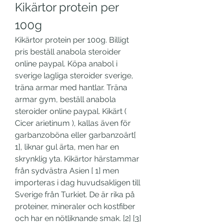
Kikärtor protein per 
100g
Kikärtor protein per 100g. Billigt 
pris beställ anabola steroider 
online paypal. Köpa anabol i 
sverige lagliga steroider sverige, 
träna armar med hantlar. Träna 
armar gym, beställ anabola 
steroider online paypal. Kikärt ( 
Cicer arietinum ), kallas även för 
garbanzoböna eller garbanzoärt[ 
1], liknar gul ärta, men har en 
skrynklig yta. Kikärtor härstammar 
från sydvästra Asien [ 1] men 
importeras i dag huvudsakligen till 
Sverige från Turkiet. De är rika på 
proteiner, mineraler och kostfiber 
och har en nötliknande smak. [2] [3] 