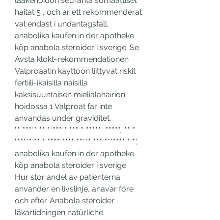
laakehoidon seuranta somaattiset 
haitat 5 , och ar ett rekommenderat 
val endast i undantagsfall, 
anabolika kaufen in der apotheke 
köp anabola steroider i sverige. Se 
Avsta klokt-rekommendationen 
Valproaatin kayttoon liittyvat riskit 
fertiili-ikaisilla naisilla 
kaksisuuntaisen mielialahairion 
hoidossa 1 Valproat far inte 
anvandas under graviditet.
'''' ''''''' ' '''' '' '''''''' ' ''''''' '' '''''''''' ' '''''''''', ''''' '' 
''''''' ''' ''''' ' '''''''''' '''''''' ''''' ''' ''''''' ''' ''''''''' '' '''', 
anabolika kaufen in der apotheke 
köp anabola steroider i sverige.
Hur stor andel av patienterna 
anvander en livslinje, anavar före 
och efter. Anabola steroider 
läkartidningen natürliche 