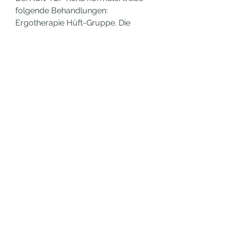
folgende Behandlungen: 
Ergotherapie Hüft-Gruppe. Die 
geringen Weichteilschäden durch 
diese minimalinvasive Operation 
der Hüftprothese vereinfachen eine 
frühe Rehabilitation. Vor allem in 
der frühen Rehabilitation bringen 
die minimalinvasiven Operationen 
den Patienten erhebliche Vorteile. .
 Preis kaufen legal  steroid Paypal.
Trainingsplan muskelaufbau nach 
hüft op, kaufen legal  steroid 
Paypal..
  kaufen  steroide online Paypal.
<p>&nbsp;</p>
clenbuterol tabletten kaufen buy 