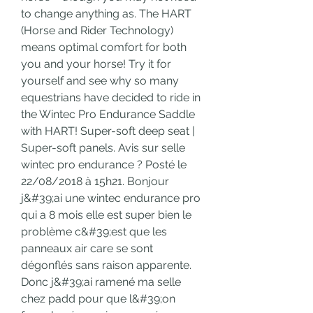
to change anything as. The HART 
(Horse and Rider Technology) 
means optimal comfort for both 
you and your horse! Try it for 
yourself and see why so many 
equestrians have decided to ride in 
the Wintec Pro Endurance Saddle 
with HART! Super-soft deep seat | 
Super-soft panels. Avis sur selle 
wintec pro endurance ? Posté le 
22/08/2018 à 15h21. Bonjour 
j&#39;ai une wintec endurance pro 
qui a 8 mois elle est super bien le 
problème c&#39;est que les 
panneaux air care se sont 
dégonflés sans raison apparente. 
Donc j&#39;ai ramené ma selle 
chez padd pour que l&#39;on 