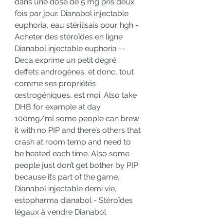
dans une dose de 5 mg pris deux 
fois par jour. Dianabol injectable 
euphoria, eau stérilisais pour hgh - 
Acheter des stéroïdes en ligne 
Dianabol injectable euphoria -- 
Deca exprime un petit degré 
deffets androgènes, et donc, tout 
comme ses propriétés 
œstrogéniques, est moi. Also take 
DHB for example at day 
100mg/ml some people can brew 
it with no PIP and there’s others that 
crash at room temp and need to 
be heated each time. Also some 
people just don’t get bother by PIP 
because it’s part of the game. 
Dianabol injectable demi vie, 
estopharma dianabol - Stéroïdes 
légaux à vendre Dianabol 