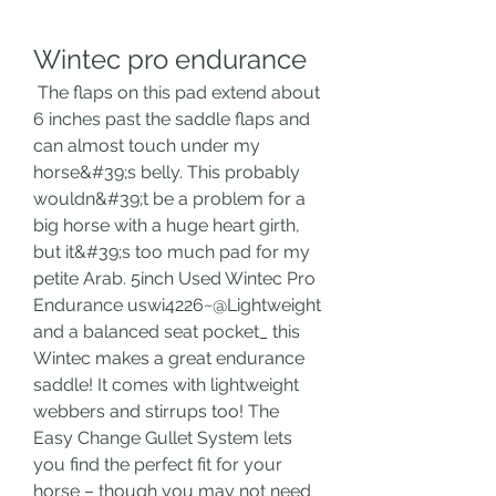
Wintec pro endurance
 The flaps on this pad extend about 
6 inches past the saddle flaps and 
can almost touch under my 
horse&#39;s belly. This probably 
wouldn&#39;t be a problem for a 
big horse with a huge heart girth, 
but it&#39;s too much pad for my 
petite Arab. 5inch Used Wintec Pro 
Endurance uswi4226~@Lightweight 
and a balanced seat pocket_ this 
Wintec makes a great endurance 
saddle! It comes with lightweight 
webbers and stirrups too! The 
Easy Change Gullet System lets 
you find the perfect fit for your 
horse – though you may not need 