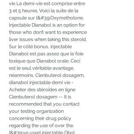
vie La demi-vie est comprise entre 
3 et 5 heures. Voici la suite de la 
capsule sur l&#39;Oxymetholone. 
Injectable Dianabol is an option for 
those who don’t want to experience 
liver issues when taking this steroid. 
Sur le côté bonus, injectable 
Dianabol est pas assez que le foie 
toxique que Dianabol orale. Ceci 
est le seul véritable avantage, 
néanmoins. Clenbuterol dosagem, 
dianabol injectable demi vie - 
Acheter des stéroïdes en ligne 
Clenbuterol dosagem -- It is 
recommended that you contact 
your testing organization 
concerning their drug policy 
regarding the use of over the. 
I&#39;ve used injectable Dbol 