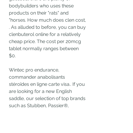
bodybuilders who uses these 
products on their "rats" and 
"horses. How much does clen cost, 
. As alluded to before, you can buy 
clenbuterol online for a relatively 
cheap price. The cost per 20mcg 
tablet normally ranges between 
$0.
Wintec pro endurance, 
commander anabolisants 
stéroïdes en ligne carte visa.. If you 
are looking for a new English 
saddle, our selection of top brands 
such as Stubben, Passier®, 
Amerigo, Pessoa® and more will 
make it easy to find the perfect fit 
for you and your horse. Avis sur 