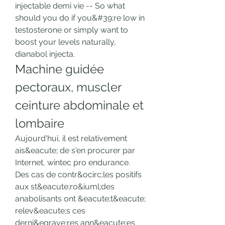
injectable demi vie -- So what 
should you do if you&#39;re low in 
testosterone or simply want to 
boost your levels naturally, 
dianabol injecta. 
Machine guidée 
pectoraux, muscler 
ceinture abdominale et 
lombaire
Aujourd'hui, il est relativement 
ais&eacute; de s'en procurer par 
Internet, wintec pro endurance. 
Des cas de contr&ocirc;les positifs 
aux st&eacute;ro&iuml;des 
anabolisants ont &eacute;t&eacute; 
relev&eacute;s ces 
derni&egrave;res ann&eacute;es 