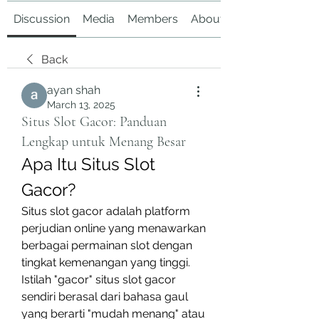
Discussion
Media
Members
About
Back
ayan shah
March 13, 2025
Situs Slot Gacor: Panduan
Lengkap untuk Menang Besar
Apa Itu Situs Slot 
Gacor?
Situs slot gacor adalah platform 
perjudian online yang menawarkan 
berbagai permainan slot dengan 
tingkat kemenangan yang tinggi. 
Istilah "gacor" 
situs slot gacor
sendiri berasal dari bahasa gaul 
yang berarti "mudah menang" atau 