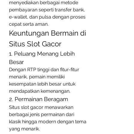
menyediakan berbagai metode 
pembayaran seperti transfer bank, 
e-wallet, dan pulsa dengan proses 
cepat serta aman.
Keuntungan Bermain di 
Situs Slot Gacor
1. Peluang Menang Lebih 
Besar
Dengan RTP tinggi dan fitur-fitur 
menarik, pemain memiliki 
kesempatan lebih besar untuk 
mendapatkan kemenangan.
2. Permainan Beragam
Situs slot gacor menawarkan 
berbagai jenis permainan dari 
klasik hingga modern dengan tema 
yang menarik.