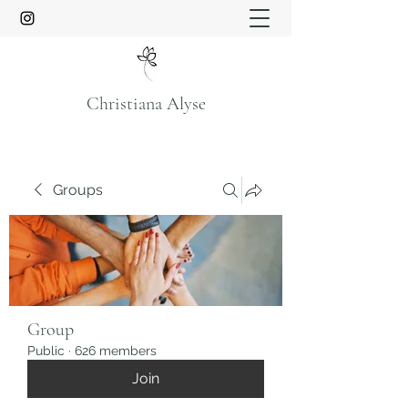
Christiana Alyse
Groups
Group
Public
·
626 members
Join