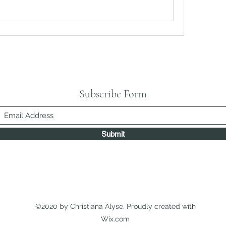
Subscribe Form
Submit
©2020 by Christiana Alyse. Proudly created with
Wix.com