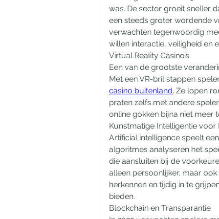
was. De sector groeit sneller d
een steeds groter wordende vra
verwachten tegenwoordig meer
willen interactie, veiligheid en
Virtual Reality Casino’s
Een van de grootste verandering
Met een VR-bril stappen spelers
casino buitenland
. Ze lopen ro
praten zelfs met andere speler
online gokken bijna niet meer 
Kunstmatige Intelligentie voor 
Artificial intelligence speelt ee
algoritmes analyseren het spe
die aansluiten bij de voorkeure
alleen persoonlijker, maar ook 
herkennen en tijdig in te grij
bieden.
Blockchain en Transparantie