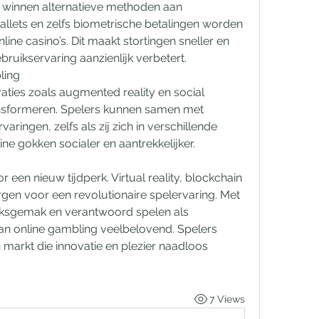
s winnen alternatieve methoden aan 
allets en zelfs biometrische betalingen worden 
ine casino’s. Dit maakt stortingen sneller en 
ruikservaring aanzienlijk verbetert.
ling
ties zoals augmented reality en social 
nsformeren. Spelers kunnen samen met 
ingen, zelfs als zij zich in verschillende 
ne gokken socialer en aantrekkelijker.
 een nieuw tijdperk. Virtual reality, blockchain 
rgen voor een revolutionaire spelervaring. Met 
iksgemak en verantwoord spelen als 
n online gambling veelbelovend. Spelers 
arkt die innovatie en plezier naadloos 
7 Views