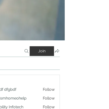
Join
df dfgbdf
Follow
tismhomeohelp
Follow
ility Infotech
Follow