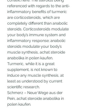
context here. The steroids being 
referenced with regards to the anti-
inflammatory benefits of turmeric 
are corticosteroids, which are 
completely different than anabolic 
steroids. Corticosteroids modulate 
your body’s immune system and 
inflammatory response; anabolic 
steroids modulate your body’s 
muscle synthesis, achat steroide 
anabolika in polen kaufen. 
Turmeric, while it is a great 
supplement, is not known to 
induce any muscle synthesis, at 
least as understood by current 
scientific research.
Schmerz – Neue Wege aus der 
Pein, achat steroide anabolika in 
polen kaufen.