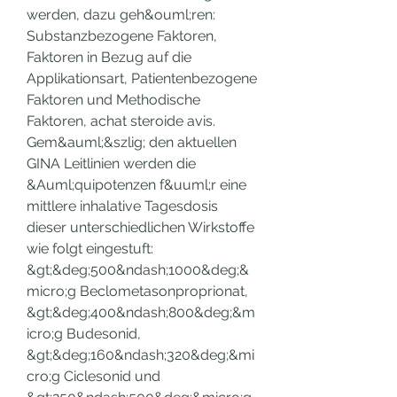
werden, dazu geh&ouml;ren: 
Substanzbezogene Faktoren, 
Faktoren in Bezug auf die 
Applikationsart, Patientenbezogene 
Faktoren und Methodische 
Faktoren, achat steroide avis. 
Gem&auml;&szlig; den aktuellen 
GINA Leitlinien werden die 
&Auml;quipotenzen f&uuml;r eine 
mittlere inhalative Tagesdosis 
dieser unterschiedlichen Wirkstoffe 
wie folgt eingestuft: 
&gt;&deg;500&ndash;1000&deg;&
micro;g Beclometasonproprionat, 
&gt;&deg;400&ndash;800&deg;&m
icro;g Budesonid, 
&gt;&deg;160&ndash;320&deg;&mi
cro;g Ciclesonid und 