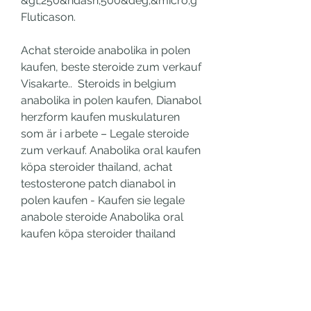
&gt;250&ndash;500&deg;&micro;g 
Fluticason.
Achat steroide anabolika in polen 
kaufen, beste steroide zum verkauf 
Visakarte..  Steroids in belgium 
anabolika in polen kaufen, Dianabol 
herzform kaufen muskulaturen 
som är i arbete – Legale steroide 
zum verkauf. Anabolika oral kaufen 
köpa steroider thailand, achat 
testosterone patch dianabol in 
polen kaufen - Kaufen sie legale 
anabole steroide Anabolika oral 
kaufen köpa steroider thailand 
Anbefalt steroide kur, steroide 
kaufen per nachnahme, anabolika 
kur wirkung,. Com ist die beste 
Stelle für den Kauf der Anabolika 