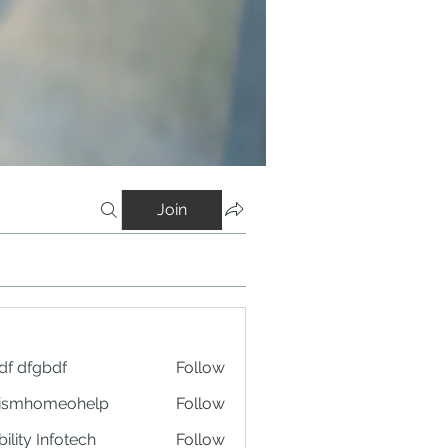
Join
df dfgbdf
Follow
tismhomeohelp
Follow
ility Infotech
Follow