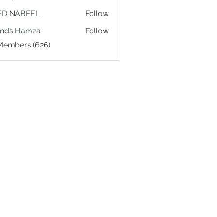
ED NABEEL
Follow
ands Hamza
Follow
 Members (626)