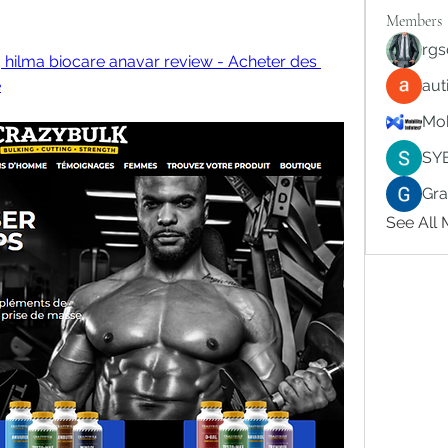
Members
rgs
hilma biocare anavar review - Acheter des 
e
au
Mob
SY
Gr
See All