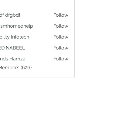
df dfgbdf
Follow
tismhomeohelp
Follow
ility Infotech
Follow
ED NABEEL
Follow
ands Hamza
Follow
 Members (626)