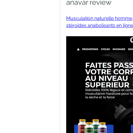
anavar review
Musculation naturelle homme, 
stéroïdes anabolisants en lign