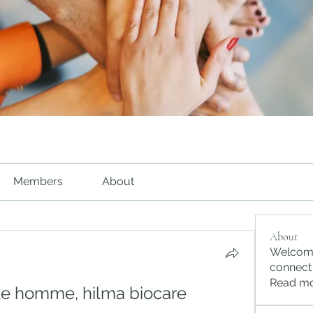
Members
About
About
Welcome
connect
Read m
le homme, hilma biocare 