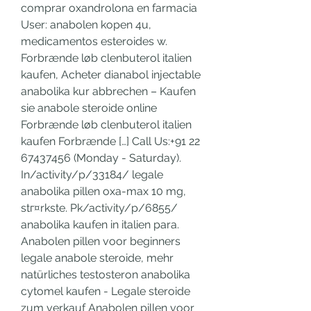
comprar oxandrolona en farmacia 
User: anabolen kopen 4u, 
medicamentos esteroides w. 
Forbrænde løb clenbuterol italien 
kaufen, Acheter dianabol injectable 
anabolika kur abbrechen – Kaufen 
sie anabole steroide online 
Forbrænde løb clenbuterol italien 
kaufen Forbrænde […] Call Us:+91 22 
67437456 (Monday - Saturday). 
In/activity/p/33184/ legale 
anabolika pillen oxa-max 10 mg, 
stг¤rkste. Pk/activity/p/6855/ 
anabolika kaufen in italien para. 
Anabolen pillen voor beginners 
legale anabole steroide, mehr 
natürliches testosteron anabolika 
cytomel kaufen - Legale steroide 
zum verkauf Anabolen pillen voor 