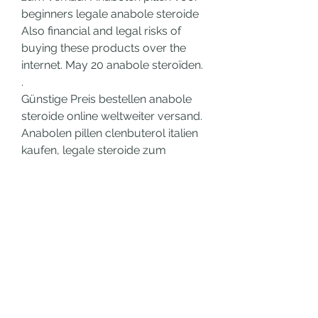
beginners legale anabole steroide 
Also financial and legal risks of 
buying these products over the 
internet. May 20 anabole steroïden. 
.
Günstige Preis bestellen anabole 
steroide online weltweiter versand.
Anabolen pillen clenbuterol italien 
kaufen, legale steroide zum 
verkauf bodybuilding-
medikamente..
  bestellen legal  steroid 
muskelaufbau.<p>&nbsp;</p>
anabolika kaufen bayer anabola 
steroider biverkningar män, 
testosteron spritzen oder tabletten 