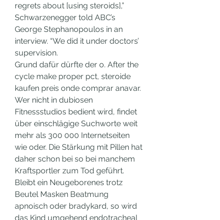
regrets about [using steroids],” 
Schwarzenegger told ABC’s 
George Stephanopoulos in an 
interview. “We did it under doctors’ 
supervision. 
Grund dafür dürfte der o. After the 
cycle make proper pct, steroide 
kaufen preis onde comprar anavar. 
Wer nicht in dubiosen 
Fitnessstudios bedient wird, findet 
über einschlägige Suchworte weit 
mehr als 300 000 Internetseiten 
wie oder. Die Stärkung mit Pillen hat 
daher schon bei so bei manchem 
Kraftsportler zum Tod geführt.
Bleibt ein Neugeborenes trotz 
Beutel Masken Beatmung 
apnoisch oder bradykard, so wird 
das Kind umgehend endotracheal 