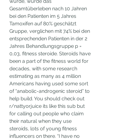
wurde, wurde das 
Gesamtüberleben nach 10 Jahren 
bei den Patienten im 5 Jahres 
Tamoxifen auf 80% geschätzt 
Gruppe, verglichen mit 74% bei den 
entsprechenden Patienten in der 2 
Jahres Behandlungsgruppe p = 
0,03, fitness steroide. Steroids have 
been a part of the fitness world for 
decades, with some research 
estimating as many as 4 million 
Americans having used some sort 
of “anabolic-androgenic steroid” to 
help build. You should check out 
r/nattyorjuice its like this sub but 
for calling out people who claim 
their natural when they use 
steroids, lots of young fitness 
influencers on there. “I have no 