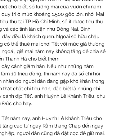
c) cho biết, số lượng mai của vườn chị năm 
duy trì ở mức khoảng 1.500 gốc lớn, nhỏ. Mai 
iêu thụ tại TP Hồ Chí Minh, số ít được tiêu thụ 
 và các tỉnh lân cận như Đồng Nai, Bình 
 đây đều là khách quen. Ngoài sở hữu chậu 
 có thể thuê mai chơi Tết với mức giá thường 
ngoái, giá mai năm nay không tăng để chia sẻ 
ễn Thanh Hà cho biết thêm.
i cây cảnh giảm hẳn. Nếu như những năm 
tầm 10 triệu đồng, thì năm nay đa số chỉ hỏi 
ên nhân do người dân đang gặp khó khăn trong 
thắt chặt chi tiêu hơn, đặc biệt là những chi 
 cảnh dịp Tết", anh Huỳnh Lê Khánh Triều, chủ 
 Đức cho hay.
 Tết năm nay, anh Huỳnh Lê Khánh Triều cho 
sẽ tăng cao từ ngày Rằm tháng Chạp đến ngày 
nghiệp, người dân cũng đã đặt cọc để giữ mai, 