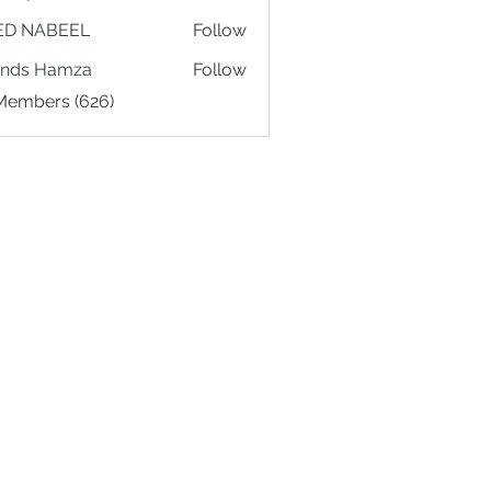
ED NABEEL
Follow
ands Hamza
Follow
 Members (626)