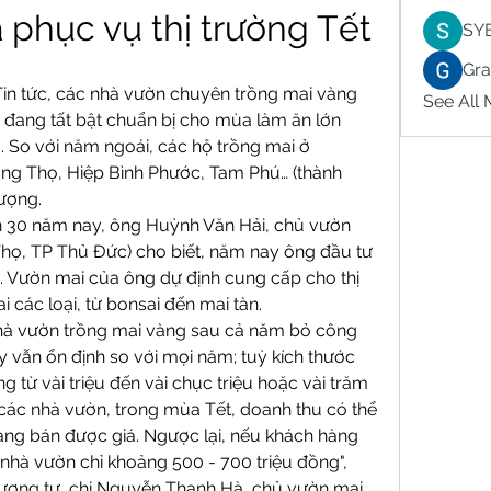
 phục vụ thị trường Tết
SY
Gr
in tức, các nhà vườn chuyên trồng mai vàng 
See All
 đang tất bật chuẩn bị cho mùa làm ăn lớn 
g
. So với năm ngoái, các hộ trồng mai ở 
ng Thọ, Hiệp Bình Phước, Tam Phú… (thành 
lượng.
n 30 năm nay, ông Huỳnh Văn Hải, chủ vườn 
ọ, TP Thủ Đức) cho biết, năm nay ông đầu tư 
. Vườn mai của ông dự định cung cấp cho thị 
 các loại, từ bonsai đến mai tàn.
nhà vườn trồng mai vàng sau cả năm bỏ công 
 vẫn ổn định so với mọi năm; tuỳ kích thước 
 từ vài triệu đến vài chục triệu hoặc vài trăm 
i các nhà vườn, trong mùa Tết, doanh thu có thể 
vàng bán được giá. Ngược lại, nếu khách hàng 
 nhà vườn chỉ khoảng 500 - 700 triệu đồng", 
ương tự, chị Nguyễn Thanh Hà, chủ vườn mai 