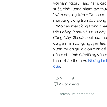
với năm ngoái. Hàng năm, các
suất, chất lượng nhằm tạo thươ
"Năm nay, dự kiến HTX hoa mai 
mai vàng trồng trên đất ruộng,
1.000 cây mai trồng trong chậu
triệu đồng/chậu và 1.000 cây 
đồng/cây. Giá các loại hoa ma
dù giá nhân công, nguyên liệu
vườn muốn giữ giá ổn định để 
của dịch bệnh COVID-19 vừa qu
tham khảo thêm về 
Những hình
qua
.
0
0 Comments
Escreva um comentário