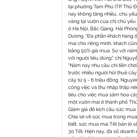
tại phường Tam Phú (TP Thủ Đứ
nay không tăng nhiều, chủ yếu 
vàng tại vườn của chị chủ yếu t
ở Hà Nội, Bắc Giang, Hải Phòng
Dương. “Đa phần khách hàng ở
mai cho riêng mình, khách cũng
bằng 50% giá mua. So với năm 
với người tiêu dùng”, chị Nguy
"Năm nay nhu cầu chi tiền chơ
trước nhiều người hỏi thuê cây 
cây từ 5 - 6 triệu đồng. Nguy
công việc và thu nhập thấp nên 
tiêu cho việc mua sắm hoa cây
một vườn mai ở thành phố Thủ
Giảm giá để kích cầu sức mua
Chia sẻ về sức mua trong mùa
biết, sức mua mai Tết bán lẻ 
30 Tết. Hiện nay, đa số doanh 