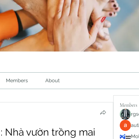
Members
About
Members
rgs
au
: Nhà vườn trồng mai 
Mob