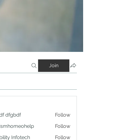
Join
df dfgbdf
Follow
tismhomeohelp
Follow
ility Infotech
Follow