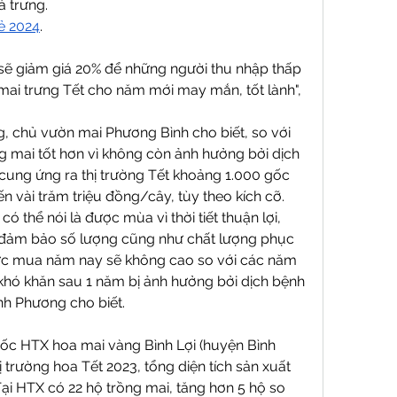
 trưng.
ẻ 2024
.
ẽ giảm giá 20% để những người thu nhập thấp 
ai trưng Tết cho năm mới may mắn, tốt lành", 
chủ vườn mai Phương Bình cho biết, so với 
 mai tốt hơn vì không còn ảnh hưởng bởi dịch 
ung ứng ra thị trường Tết khoảng 1.000 gốc 
đến vài trăm triệu đồng/cây, tùy theo kích cỡ.
 thể nói là được mùa vì thời tiết thuận lợi, 
đảm bảo số lượng cũng như chất lượng phục 
 sức mua năm nay sẽ không cao so với các năm 
hó khăn sau 1 năm bị ảnh hưởng bởi dịch bệnh 
anh Phương cho biết.
ốc HTX hoa mai vàng Bình Lợi (huyện Bình 
 trường hoa Tết 2023, tổng diện tích sản xuất 
i HTX có 22 hộ trồng mai, tăng hơn 5 hộ so 