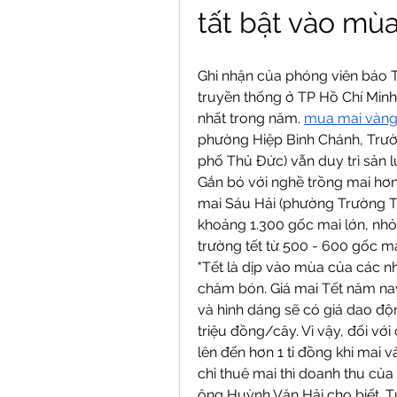
tất bật vào mùa
Ghi nhận của phóng viên báo T
truyền thống ở TP Hồ Chí Minh
nhất trong năm. 
mua mai vàn
phường Hiệp Bình Chánh, Trườ
phố Thủ Đức) vẫn duy trì sản 
Gắn bó với nghề trồng mai hơ
mai Sáu Hải (phường Trường Th
khoảng 1.300 gốc mai lớn, nhỏ
trường tết từ 500 - 600 gốc mai
"Tết là dịp vào mùa của các 
chăm bón. Giá mai Tết năm nay
và hình dáng sẽ có giá dao động
triệu đồng/cây. Vì vậy, đối vớ
lên đến hơn 1 tỉ đồng khi mai 
chỉ thuê mai thì doanh thu của
ông Huỳnh Văn Hải cho biết. T