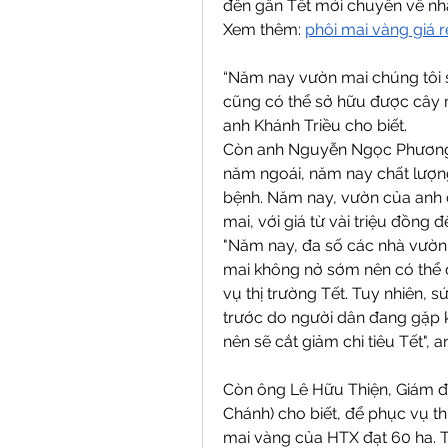
đến gần Tết mới chuyển về nhà
Xem thêm: 
phôi mai vàng giá r
“Năm nay vườn mai chúng tôi s
cũng có thể sở hữu được cây m
anh Khánh Triều cho biết.
Còn anh Nguyễn Ngọc Phương, 
năm ngoái, năm nay chất lượng
bệnh. Năm nay, vườn của anh c
mai, với giá từ vài triệu đồng 
"Năm nay, đa số các nhà vườn có
mai không nở sớm nên có thể 
vụ thị trường Tết. Tuy nhiên,
trước do người dân đang gặp k
nên sẽ cắt giảm chi tiêu Tết", 
Còn ông Lê Hữu Thiện, Giám đ
Chánh) cho biết, để phục vụ thị
mai vàng của HTX đạt 60 ha. Tạ