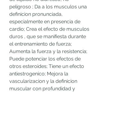
peligroso ; Da a los musculos una 
definicion pronunciada, 
especialmente en presencia de 
cardio; Crea el efecto de musculos 
duros , que se manifiesta durante 
el entrenamiento de fuerza; 
Aumenta la fuerza y la resistencia; 
Puede potenciar los efectos de 
otros esteroides; Tiene un efecto 
antiestrogenico; Mejora la 
vascularizacion y la definicion 
muscular con profundidad y 
separacion apropiadas; No se 
convierte en hormonas femeninas, 
por lo que no causa ginecomastia 
y otros efectos secundarios 
estrogenicos. Por lo general, la 
mayoria de los atletas quieren 