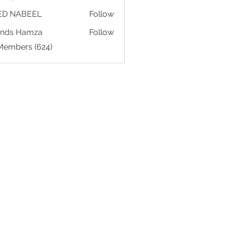
ED NABEEL
Follow
ands Hamza
Follow
 Members (624)