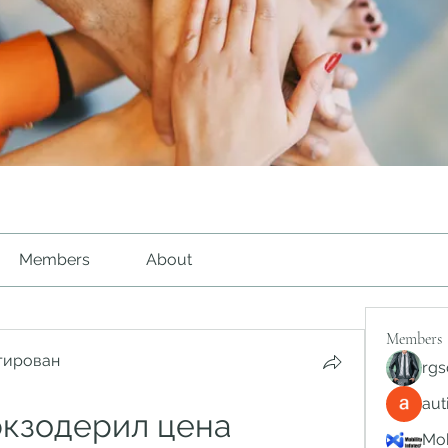
Members
About
Members
тирован
rgs
au
экзодерил цена 
Mob