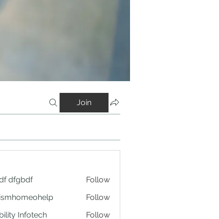
Join
df dfgbdf
Follow
tismhomeohelp
Follow
ility Infotech
Follow