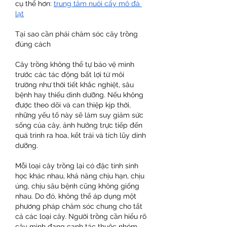
cụ thể hơn: 
trung tâm nuôi cấy mô đà 
lạt​
Tại sao cần phải chăm sóc cây trồng 
đúng cách
Cây trồng không thể tự bảo vệ mình 
trước các tác động bất lợi từ môi 
trường như thời tiết khắc nghiệt, sâu 
bệnh hay thiếu dinh dưỡng. Nếu không 
được theo dõi và can thiệp kịp thời, 
những yếu tố này sẽ làm suy giảm sức 
sống của cây, ảnh hưởng trực tiếp đến 
quá trình ra hoa, kết trái và tích lũy dinh 
dưỡng.
Mỗi loại cây trồng lại có đặc tính sinh 
học khác nhau, khả năng chịu hạn, chịu 
úng, chịu sâu bệnh cũng không giống 
nhau. Do đó, không thể áp dụng một 
phương pháp chăm sóc chung cho tất 
cả các loại cây. Người trồng cần hiểu rõ 
cây mình đang canh tác thuộc nhóm 