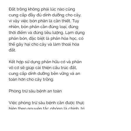
Đất trồng không phải lúc nào cũng 
cung cấp đầy đủ dinh dưỡng cho cây, 
vì vậy việc bón phân là cần thiết. Tuy 
nhiên, bón phân cần đúng loại, đúng 
thời điểm và đúng liều lượng. Lạm dụng 
phân bón, đặc biệt là phân hóa học, có 
thể gây hại cho cây và làm thoái hóa 
đất.
Kết hợp sử dụng phân hữu cơ và phân 
vô cơ sẽ giúp cải thiện cấu trúc đất, 
cung cấp dinh dưỡng bền vững và an 
toàn hơn cho cây trồng.
Phòng trừ sâu bệnh an toàn
Việc phòng trừ sâu bệnh cần được thực 
hiện theo nguyên tắc phòng là chính, trị 
là phụ. Giữ vườn sạch sẽ, thông thoáng 
và thường xuyên kiểm tra cây giúp phát 
hiện sớm sâu bệnh. Khi cần sử dụng 