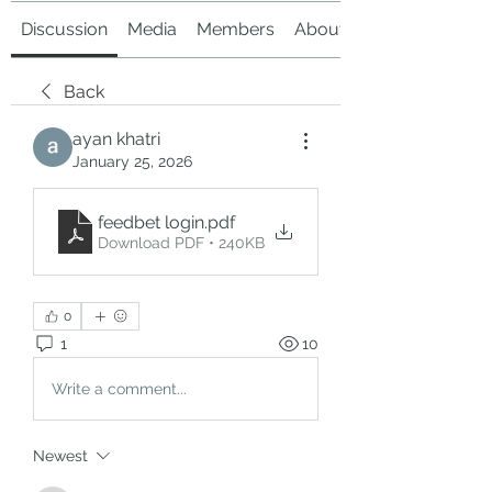
Discussion
Media
Members
About
Back
ayan khatri
January 25, 2026
feedbet login
.pdf
Download PDF • 240KB
0
1
10
Write a comment...
Newest