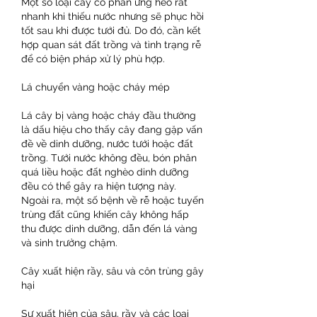
Một số loại cây có phản ứng héo rất 
nhanh khi thiếu nước nhưng sẽ phục hồi 
tốt sau khi được tưới đủ. Do đó, cần kết 
hợp quan sát đất trồng và tình trạng rễ 
để có biện pháp xử lý phù hợp.
Lá chuyển vàng hoặc cháy mép
Lá cây bị vàng hoặc cháy đầu thường 
là dấu hiệu cho thấy cây đang gặp vấn 
đề về dinh dưỡng, nước tưới hoặc đất 
trồng. Tưới nước không đều, bón phân 
quá liều hoặc đất nghèo dinh dưỡng 
đều có thể gây ra hiện tượng này. 
Ngoài ra, một số bệnh về rễ hoặc tuyến 
trùng đất cũng khiến cây không hấp 
thu được dinh dưỡng, dẫn đến lá vàng 
và sinh trưởng chậm.
Cây xuất hiện rầy, sâu và côn trùng gây 
hại
Sự xuất hiện của sâu, rầy và các loại 