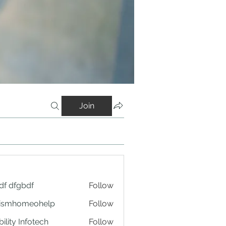
Join
df dfgbdf
Follow
tismhomeohelp
Follow
ility Infotech
Follow