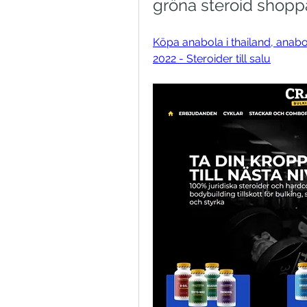
gröna steroid shopp
Köpa anabola i thailand, anabol
2022 - Steroider till salu