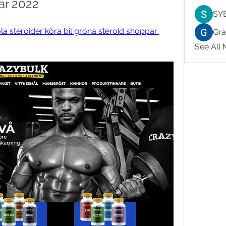
ar 2022
SY
a steroider köra bil gröna steroid shoppar 
Gr
See All