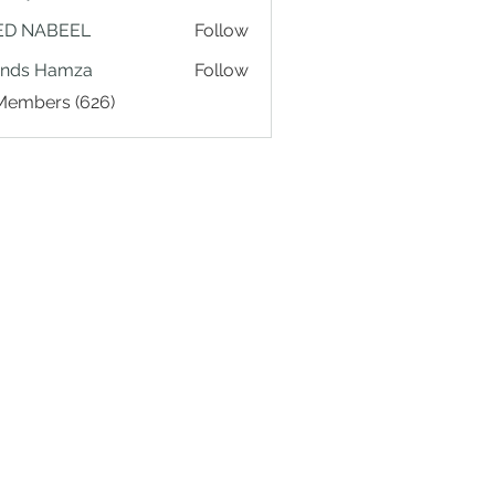
ED NABEEL
Follow
ands Hamza
Follow
 Members (626)