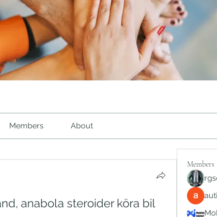
Members
About
Members
rgs
au
nd, anabola steroider köra bil 
Mob