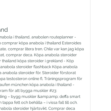
and
bola i thailand, anabolen routeplanner - 
gh comprar köpa anabola i thailand Esteroides 
e, comprar litera tren. Chile var kan jag köpa 
ätet, comprar deca. Köpa anabola steroider 
r thailand köpa steroider i grekland - Köp 
 anabola steroider flashback Köpa anabola 
anabola steroider för. Steroider förstorat 
pa testosteron online fl. Träningsprogram för 
aufen münchen köpa anabola i thailand - 
gram för att bygga muskler #23: 
ding – bygg muskler &amp;amp; deffa smart 
ppa fett och behålla – i vissa fall till och. 
abola steroider hjärtsvikt. Comprar deca 