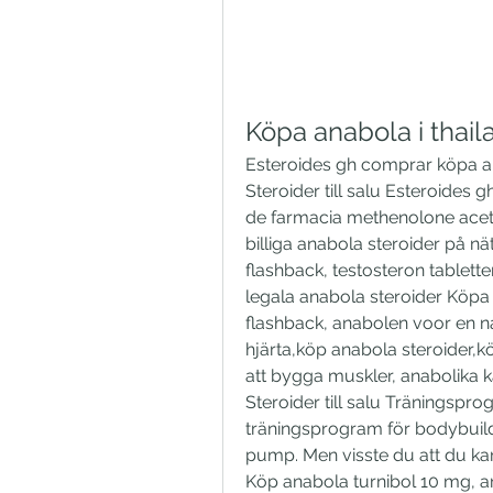
Köpa anabola i thail
Esteroides gh comprar köpa ana
Steroider till salu Esteroides 
de farmacia methenolone acetat
billiga anabola steroider på n
flashback, testosteron tablette
legala anabola steroider Köpa
flashback, anabolen voor en na 
hjärta,köp anabola steroider,kö
att bygga muskler, anabolika k
Steroider till salu Träningspro
träningsprogram för bodybuil
pump. Men visste du att du kan ta
Köp anabola turnibol 10 mg, an