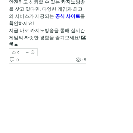
안전하고 신뢰할 수 있는 
카지노방송
을 찾고 있다면, 다양한 게임과 최고
의 서비스가 제공되는 
공식 사이트
를 
확인하세요!
지금 바로 카지노방송을 통해 실시간 
게임의 짜릿한 경험을 즐겨보세요! 🎰
🎥🔥
0
0
18
Write a comment...
About
Welcome to the group! You can
connect with other members, ge
...
Read more