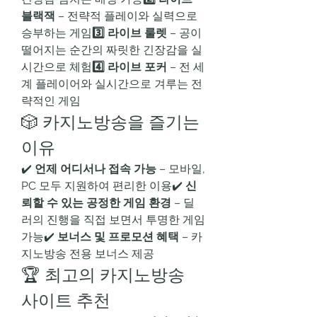
블랙잭
 – 전략적 플레이와 실력으로 
승부하는 게임
3️⃣ 라이브 룰렛
 – 공이 
떨어지는 순간의 짜릿한 긴장감을 실
시간으로 체험
4️⃣ 라이브 포커
 – 전 세
계 플레이어와 실시간으로 겨루는 전
략적인 게임
🎲 카지노방송을 즐기는 
이유
✔️ 
언제 어디서나 접속 가능
 – 모바일, 
PC 모두 지원하여 편리한 이용✔️ 
신
뢰할 수 있는 공정한 게임 환경
 – 딜
러의 진행을 직접 보면서 투명한 게임 
가능✔️ 
보너스 및 프로모션 혜택
 – 카
지노방송 전용 보너스 제공
🏆 최고의 카지노방송 
사이트 추천