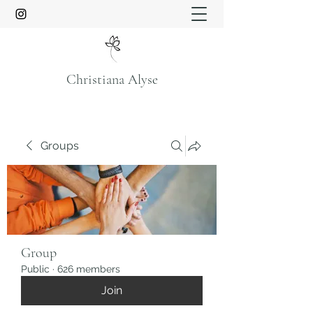
Christiana Alyse
Groups
Group
Public
·
626 members
Join