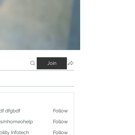
Join
df dfgbdf
Follow
tismhomeohelp
Follow
ility Infotech
Follow