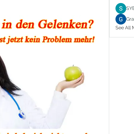
SY
Gr
See All