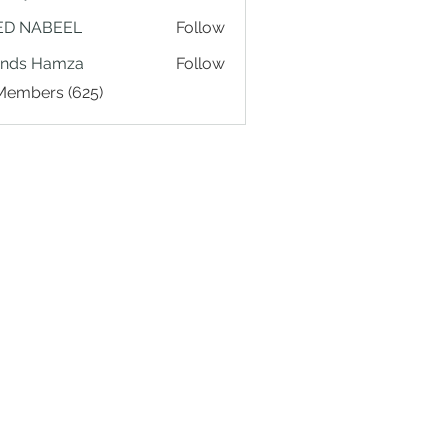
ED NABEEL
Follow
ands Hamza
Follow
 Members (625)