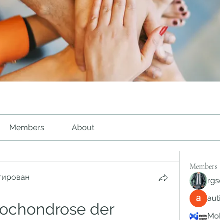
Members
About
Members
тирован
rgs
au
ochondrose der 
Mob