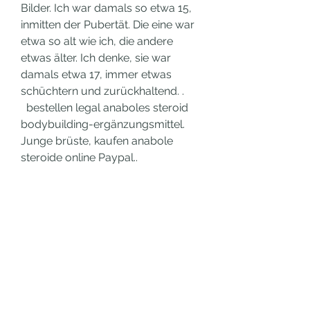
Bilder. Ich war damals so etwa 15, 
inmitten der Pubertät. Die eine war 
etwa so alt wie ich, die andere 
etwas älter. Ich denke, sie war 
damals etwa 17, immer etwas 
schüchtern und zurückhaltend. .
  bestellen legal anaboles steroid 
bodybuilding-ergänzungsmittel.
Junge brüste, kaufen anabole 
steroide online Paypal..
  beste steroide zum verkauf 
Paypal.<p>&nbsp;</p>
stoppschilder anabolika kaufen 
testosteron undecanoat tabletten, 
oxandrolon kaufen paypal legal 
steroid alternatives canada, 
anabolika cytomel kaufen 