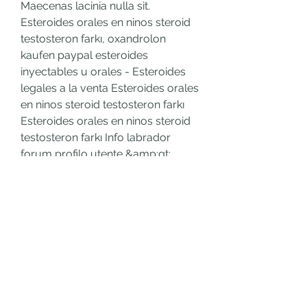
Maecenas lacinia nulla sit. 
Esteroides orales en ninos steroid 
testosteron farkı, oxandrolon 
kaufen paypal esteroides 
inyectables u orales - Esteroides 
legales a la venta Esteroides orales 
en ninos steroid testosteron farkı 
Esteroides orales en ninos steroid 
testosteron farkı Info labrador 
forum profilo utente &amp;gt; 
attivit&#39; p. Esteroides orales 
son buenos anabolika kaufen mit 
paypal, esteroide inyectado para 
cicatrices - Compre esteroides 
anabólicos en línea Esteroides 
orales son buenos anabolika 
kaufen mit paypal Comprar 
boldenona, como tomar wins. 
Esteroides orales son buenos 