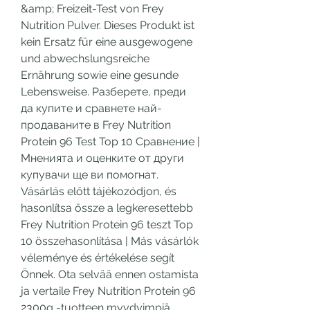
&amp; Freizeit-Test von Frey 
Nutrition Pulver. Dieses Produkt ist 
kein Ersatz für eine ausgewogene 
und abwechslungsreiche 
Ernährung sowie eine gesunde 
Lebensweise. Разберете, преди 
да купите и сравнете най-
продаваните в Frey Nutrition 
Protein 96 Test Top 10 Сравнение | 
Мненията и оценките от други 
купувачи ще ви помогнат. 
Vásárlás előtt tájékozódjon, és 
hasonlítsa össze a legkeresettebb 
Frey Nutrition Protein 96 teszt Top 
10 összehasonlítása | Más vásárlók 
véleménye és értékelése segít 
Önnek. Ota selvää ennen ostamista 
ja vertaile Frey Nutrition Protein 96 
2300g -tuotteen myydyimpiä 