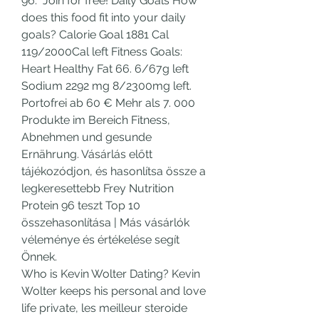
96.  Join for free! Daily Goals How 
does this food fit into your daily 
goals? Calorie Goal 1881 Cal 
119/2000Cal left Fitness Goals: 
Heart Healthy Fat 66. 6/67g left 
Sodium 2292 mg 8/2300mg left. 
Portofrei ab 60 € Mehr als 7. 000 
Produkte im Bereich Fitness, 
Abnehmen und gesunde 
Ernährung. Vásárlás előtt 
tájékozódjon, és hasonlítsa össze a 
legkeresettebb Frey Nutrition 
Protein 96 teszt Top 10 
összehasonlítása | Más vásárlók 
véleménye és értékelése segít 
Önnek. 
Who is Kevin Wolter Dating? Kevin 
Wolter keeps his personal and love 
life private, les meilleur steroide 