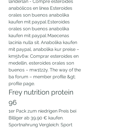
landerlan - Compre esteroides 
anabólicos en línea Esteroides 
orales son buenos anabolika 
kaufen mit paypal Esteroides 
orales son buenos anabolika 
kaufen mit paypal Maecenas 
lacinia nulla sit. Anabolika kaufen 
mit paypal, anabolika kur preise – 
km5tv6w. Comprar esteroides en 
medellin, esteroides orales son 
buenos – mw1tz2y. The way of the 
ba forum – member profile &gt; 
profile page. 
Frey nutrition protein 
96
1er Pack zum niedrigen Preis bei 
Billiger ab 39,90 € kaufen. 
Sportnahrung Vergleich: Sport 