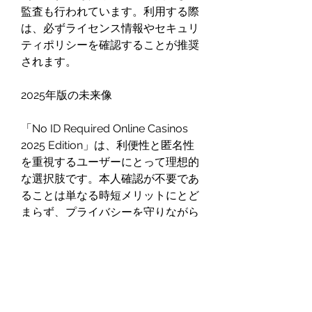
監査も行われています。利用する際
は、必ずライセンス情報やセキュリ
ティポリシーを確認することが推奨
されます。
2025年版の未来像
「No ID Required Online Casinos 
2025 Edition」は、利便性と匿名性
を重視するユーザーにとって理想的
な選択肢です。本人確認が不要であ
ることは単なる時短メリットにとど
まらず、プライバシーを守りながら
新しい形のエンターテインメントを
体験できる大きな魅力となっていま
す。今後はさらに多くのプラットフ
ォームがこの仕組みを採用し、オン
ラインカジノ業界全体が進化を続け