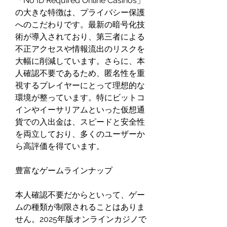
「No ID Required Online Casinos」
の大きな特徴は、プライバシー保護
へのこだわりです。最新の暗号化技
術が導入されており、第三者による
不正アクセスや情報流出のリスクを
大幅に削減しています。さらに、本
人確認不要であるため、匿名性を重
視するプレイヤーにとって理想的な
環境が整っています。特にビットコ
インやイーサリアムといった仮想通
貨での入出金は、スピードと安全性
を両立しており、多くのユーザーか
ら高評価を得ています。
豊富なゲームラインナップ
本人確認不要だからといって、ゲー
ムの種類が制限されることはありま
せん。2025年版オンラインカジノで