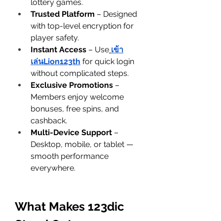
lottery games.
Trusted Platform
 – Designed 
with top-level encryption for 
player safety.
Instant Access
 – Use
เข้า
เล่นLion123th
 for quick login 
without complicated steps.
Exclusive Promotions
 – 
Members enjoy welcome 
bonuses, free spins, and 
cashback.
Multi-Device Support
 – 
Desktop, mobile, or tablet — 
smooth performance 
everywhere.
What Makes 123dic 