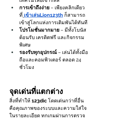
เทคโนโลยีเข้ารหัส
การเข้าถึงง่าย
 – เพียงคลิกเดียว
ที่
เข้าเล่นLion123th
 ก็สามารถ
เข้าสู่โลกแห่งการเดิมพันได้ทันที
โปรโมชั่นมากมาย
 – มีทั้งโบนัส
ต้อนรับ เครดิตฟรี และกิจกรรม
พิเศษ
รองรับทุกอุปกรณ์
 – เล่นได้ทั้งมือ
ถือและคอมพิวเตอร์ ตลอด 24 
ชั่วโมง
จุดเด่นที่แตกต่าง
สิ่งที่ทำให้ 
123dic
 โดดเด่นกว่าที่อื่น
คือคุณภาพของระบบและความใส่ใจ
ในรายละเอียด ทุกเกมผ่านการตรวจ
สอบความยุติธรรม อินเทอร์เฟซใช้
งานง่าย และมีทีมงานคอยดูแลตลอด
เวลา การเลือก
เข้าเล่นLion123th
 จึง