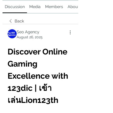
Discussion
Media
Members
About
Back
Seo Agency
August 26, 2025
Discover Online 
Gaming 
Excellence with 
123dic | เข้า
เล่นLion123th