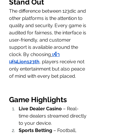
Stand Out
The difference between 123dic and 
other platforms is the attention to 
quality and security. Every game is 
audited for fairness, the interface is 
user-friendly, and customer 
support is available around the 
clock. By choosing
เข้า
เล่นLion123th
, players receive not 
only entertainment but also peace 
of mind with every bet placed.
Game Highlights
Live Dealer Casino
 – Real-
time dealers streamed directly 
to your device.
Sports Betting
 – Football, 