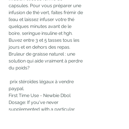
capsules. Pour vous préparer une 
infusion de thé vert, faites frémir de 
l’eau et laissez infuser votre thé 
quelques minutes avant de le 
boire, seringue insuline et hgh. 
Buvez entre 3 et 5 tasses tous les 
jours et en dehors des repas. 
Bruleur de graisse naturel : une 
solution qui aide vraiment à perdre 
du poids?
 prix stéroïdes légaux à vendre 
paypal.
First Time Use - Newbie Dbol 
Dosage: If you've never 
supplemented with a particular 
anabolic steroid before, it's always 
best to keep the dose rather low 