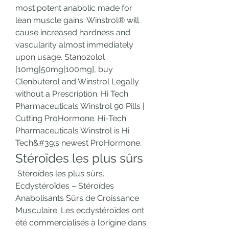
most potent anabolic made for 
lean muscle gains. Winstrol® will 
cause increased hardness and 
vascularity almost immediately 
upon usage. Stanozolol 
[10mg|50mg|100mg], buy 
Clenbuterol and Winstrol Legally 
without a Prescription. Hi Tech 
Pharmaceuticals Winstrol 90 Pills | 
Cutting ProHormone. Hi-Tech 
Pharmaceuticals Winstrol is Hi 
Tech&#39;s newest ProHormone. 
Stéroïdes les plus sûrs
 Stéroïdes les plus sûrs. 
Ecdystéroïdes – Stéroïdes 
Anabolisants Sûrs de Croissance 
Musculaire. Les ecdystéroïdes ont 
été commercialisés à l’origine dans 