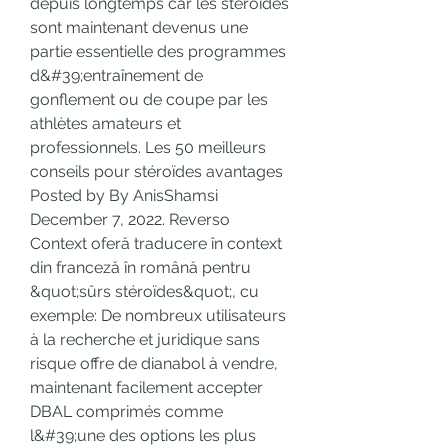
depuis longtemps car les stéroïdes 
sont maintenant devenus une 
partie essentielle des programmes 
d&#39;entraînement de 
gonflement ou de coupe par les 
athlètes amateurs et 
professionnels. Les 50 meilleurs 
conseils pour stéroïdes avantages 
Posted by By AnisShamsi 
December 7, 2022. Reverso 
Context oferă traducere în context 
din franceză în română pentru 
&quot;sûrs stéroïdes&quot;, cu 
exemple: De nombreux utilisateurs 
à la recherche et juridique sans 
risque offre de dianabol à vendre, 
maintenant facilement accepter 
DBAL comprimés comme 
l&#39;une des options les plus 