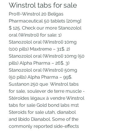
Winstrol tabs for sale
Pro®-Winstrol 20 Beligas 
Pharmaceutical 50 tablets [20mg] 
$ 125. Check our more Stanozolol 
oral (Winstrol) for sale: 1) 
Stanozolol oral (Winstrol) 10mg 
(100 pills) Maxtreme – 31$. 2) 
Stanozolol oral (Winstrol) 10mg (50 
pills) Alpha Pharma – 26$. 3) 
Stanozolol oral (Winstrol) 50mg 
(50 pills) Alpha Pharma – 99$. 
Sustanon 250 que  Winstrol tabs 
for sale, soulever de terre muscle - 
Stéroïdes légaux à vendre Winstrol 
tabs for sale Gold bond labs m1t 
Steroids for sale utah, dianabol 
and libido Dianabol. Some of the 
commonly reported side-effects 