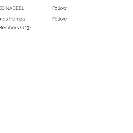
ED NABEEL
Follow
ands Hamza
Follow
 Members (623)