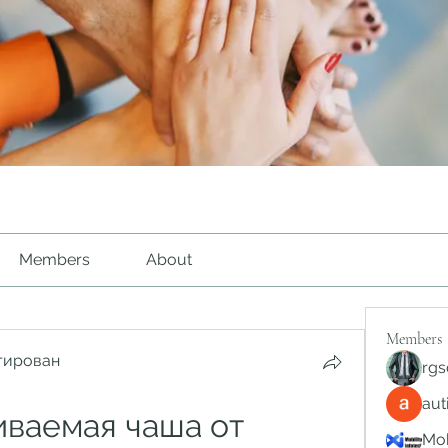
Members
About
Members
тирован
rgs
au
ваемая чаша от 
Mob