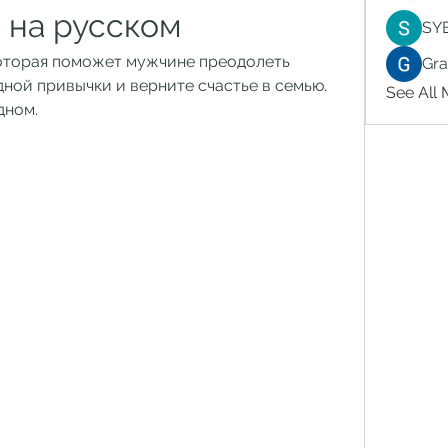
 на русском
SY
оторая поможет мужчине преодолеть 
Gr
дной привычки и верните счастье в семью. 
See All
дном.