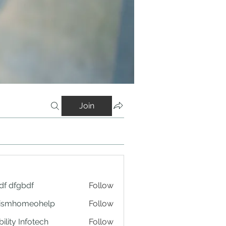
Join
df dfgbdf
Follow
tismhomeohelp
Follow
ility Infotech
Follow