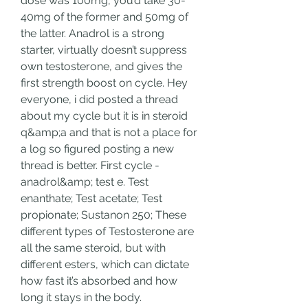
dose was 100mg, you’d take 30-
40mg of the former and 50mg of 
the latter. Anadrol is a strong 
starter, virtually doesn’t suppress 
own testosterone, and gives the 
first strength boost on cycle. Hey 
everyone, i did posted a thread 
about my cycle but it is in steroid 
q&amp;a and that is not a place for 
a log so figured posting a new 
thread is better. First cycle - 
anadrol&amp; test e. Test 
enanthate; Test acetate; Test 
propionate; Sustanon 250; These 
different types of Testosterone are 
all the same steroid, but with 
different esters, which can dictate 
how fast it’s absorbed and how 
long it stays in the body. 