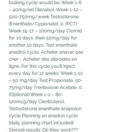
bulking cycle would be: Week 1-6 
– 40mg/ed Dianabol. Week 1-12 – 
500-750mg/week Testosterone 
(Enanthate/Cypionate), 0. (PCT) 
Week 15-17 – 100mg/day Clomid 
for 10 days, then 50mg/day for 
another 10 days. Test enanthate 
anadrol cycle, Acheter anavar pas 
cher - Acheter des stéroïdes en 
ligne. For this cycle you’ll inject 
every day for 12 weeks: Week 1-12 
– 50 mg/day Test Propionate, 50-
75mg/day Trenbolone Acetate, 0. 
(Optional) Week 1-2 – 80-
120mcg/day Clenbuterol. 
Testosterone enanthate anapolon 
cycle Planning an anadrol cycle 
[daily planning chart included] 
Steroid results; Do they work??? 