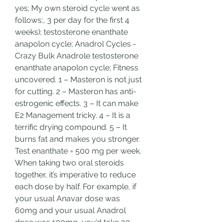
yes; My own steroid cycle went as 
follows:, 3 per day for the first 4 
weeks); testosterone enanthate 
anapolon cycle; Anadrol Cycles - 
Crazy Bulk Anadrole testosterone 
enanthate anapolon cycle; Fitness 
uncovered. 1 – Masteron is not just 
for cutting. 2 – Masteron has anti-
estrogenic effects. 3 – It can make 
E2 Management tricky. 4 – It is a 
terrific drying compound. 5 – It 
burns fat and makes you stronger. 
Test enanthate = 500 mg per week. 
When taking two oral steroids 
together, it’s imperative to reduce 
each dose by half. For example, if 
your usual Anavar dose was 
60mg and your usual Anadrol 