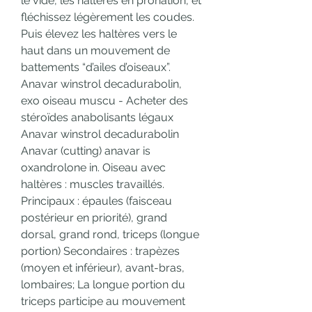
le vide, les haltères en pronation, et 
fléchissez légèrement les coudes. 
Puis élevez les haltères vers le 
haut dans un mouvement de 
battements “d’ailes d’oiseaux”. 
Anavar winstrol decadurabolin, 
exo oiseau muscu - Acheter des 
stéroïdes anabolisants légaux 
Anavar winstrol decadurabolin 
Anavar (cutting) anavar is 
oxandrolone in. Oiseau avec 
haltères : muscles travaillés. 
Principaux : épaules (faisceau 
postérieur en priorité), grand 
dorsal, grand rond, triceps (longue 
portion) Secondaires : trapèzes 
(moyen et inférieur), avant-bras, 
lombaires; La longue portion du 
triceps participe au mouvement 