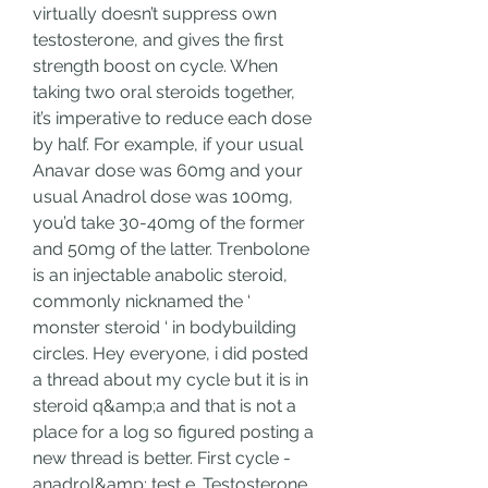
virtually doesn’t suppress own 
testosterone, and gives the first 
strength boost on cycle. When 
taking two oral steroids together, 
it’s imperative to reduce each dose 
by half. For example, if your usual 
Anavar dose was 60mg and your 
usual Anadrol dose was 100mg, 
you’d take 30-40mg of the former 
and 50mg of the latter. Trenbolone 
is an injectable anabolic steroid, 
commonly nicknamed the ‘ 
monster steroid ‘ in bodybuilding 
circles. Hey everyone, i did posted 
a thread about my cycle but it is in 
steroid q&amp;a and that is not a 
place for a log so figured posting a 
new thread is better. First cycle - 
anadrol&amp; test e. Testosterone 