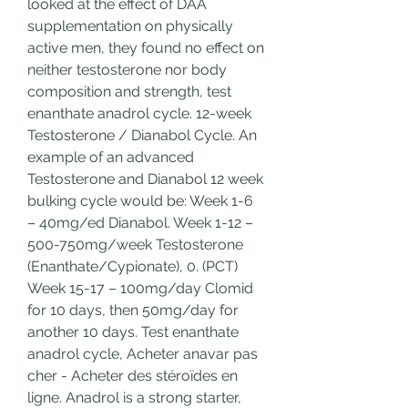
looked at the effect of DAA 
supplementation on physically 
active men, they found no effect on 
neither testosterone nor body 
composition and strength, test 
enanthate anadrol cycle. 12-week 
Testosterone / Dianabol Cycle. An 
example of an advanced 
Testosterone and Dianabol 12 week 
bulking cycle would be: Week 1-6 
– 40mg/ed Dianabol. Week 1-12 – 
500-750mg/week Testosterone 
(Enanthate/Cypionate), 0. (PCT) 
Week 15-17 – 100mg/day Clomid 
for 10 days, then 50mg/day for 
another 10 days. Test enanthate 
anadrol cycle, Acheter anavar pas 
cher - Acheter des stéroïdes en 
ligne. Anadrol is a strong starter, 