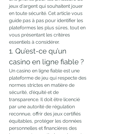
jeux d'argent qui souhaitent jouer 
en toute sécurité. Cet article vous 
guide pas à pas pour identifier les 
plateformes les plus sûres, tout en 
vous présentant les critères 
essentiels à considérer.
1. Qu’est-ce qu’un 
casino en ligne fiable ?
Un casino en ligne fiable est une 
plateforme de jeu qui respecte des 
normes strictes en matière de 
sécurité, d'équité et de 
transparence. Il doit être licencié 
par une autorité de régulation 
reconnue, offrir des jeux certifiés 
équitables, protéger les données 
personnelles et financières des 