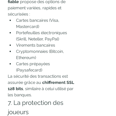
fiable
 propose des options de 
paiement variées, rapides et 
sécurisées :
Cartes bancaires (Visa, 
Mastercard)
Portefeuilles électroniques 
(Skrill, Neteller, PayPal)
Virements bancaires
Cryptomonnaies (Bitcoin, 
Ethereum)
Cartes prépayées 
(Paysafecard)
La sécurité des transactions est 
assurée grâce au 
chiffrement SSL 
128 bits
, similaire à celui utilisé par 
les banques.
7. La protection des 
joueurs