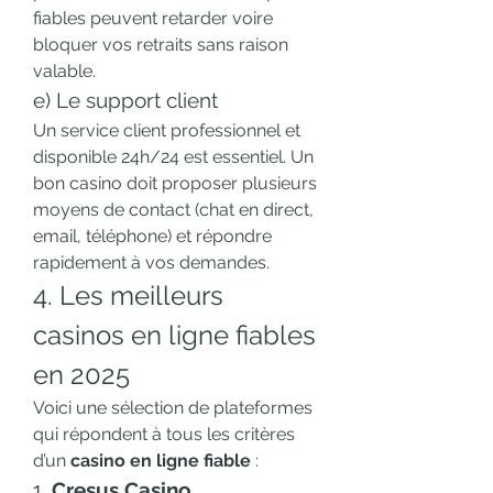
fiables peuvent retarder voire 
bloquer vos retraits sans raison 
valable.
e) Le support client
Un service client professionnel et 
disponible 24h/24 est essentiel. Un 
bon casino doit proposer plusieurs 
moyens de contact (chat en direct, 
email, téléphone) et répondre 
rapidement à vos demandes.
4. Les meilleurs 
casinos en ligne fiables 
en 2025
Voici une sélection de plateformes 
qui répondent à tous les critères 
d’un 
casino en ligne fiable
 :
1. 
Cresus Casino