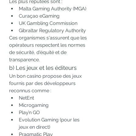
Les plus réputées sont :
Malta Gaming Authority (MGA)
Curaçao eGaming
UK Gambling Commission
Gibraltar Regulatory Authority
Ces organismes s'assurent que les 
opérateurs respectent les normes 
de sécurité, d'équité et de 
transparence.
b) Les jeux et les éditeurs
Un bon casino propose des jeux 
fournis par des développeurs 
reconnus comme :
NetEnt
Microgaming
Play’n GO
Evolution Gaming (pour les 
jeux en direct)
Pragmatic Play