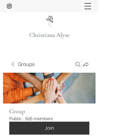
Christiana Alyse
Groups
Group
Public
·
626 members
Join