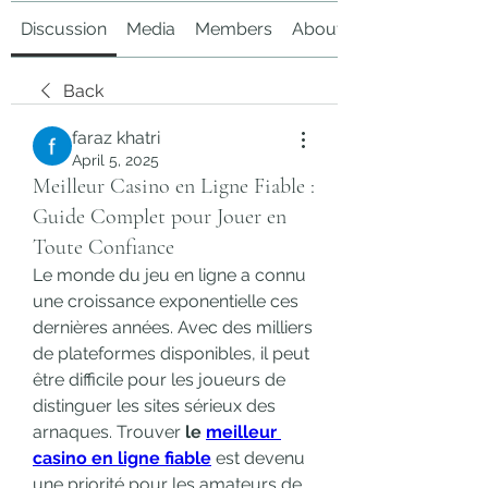
Discussion
Media
Members
About
Back
faraz khatri
April 5, 2025
Meilleur Casino en Ligne Fiable :
Guide Complet pour Jouer en
Toute Confiance
Le monde du jeu en ligne a connu 
une croissance exponentielle ces 
dernières années. Avec des milliers 
de plateformes disponibles, il peut 
être difficile pour les joueurs de 
distinguer les sites sérieux des 
arnaques. Trouver 
le 
meilleur 
casino en ligne fiable
 est devenu 
une priorité pour les amateurs de 