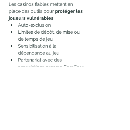
Les casinos fiables mettent en 
place des outils pour 
protéger les 
joueurs vulnérables
 :
Auto-exclusion
Limites de dépôt, de mise ou 
de temps de jeu
Sensibilisation à la 
dépendance au jeu
Partenariat avec des 
associations comme GamCare 
ou Gambling Therapy
Un casino qui prend au sérieux la 
responsabilité sociale
 est souvent 
un gage de fiabilité.
8. Casino en ligne 
fiable vs casino 
terrestre