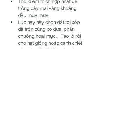
Thời điểm thích hợp nhất để 
trồng cây mai vàng khoảng 
đầu mùa mưa.
Lúc này hãy chọn đất tơi xốp 
đã trộn cùng xơ dừa, phân 
chuồng hoai mục,... Tạo lỗ rồi 
cho hạt giống hoặc cành chiết 
vào, lấp đất lại rồi tưới nước.
Cách chăm sóc cây mai vàng
Với cây mai vàng, bạn cần tưới 
nước cho cây 2 lần mỗi ngày. 
Lượng nước chỉ cần vừa đủ để 
cây không héo và đảm bảo 
không gây úng. Có thể bón 
nhiều phân đạm và lân cho 
cây.
Để hoa mai nở đẹp và đúng 
thời điểm bạn nên tỉa cành 
trước ngày 15 âm lịch hoặc trễ 