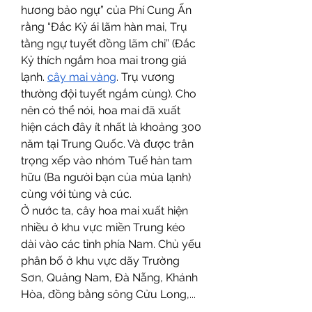
hương bảo ngự” của Phí Cung Ấn 
rằng “Đắc Kỷ ái lãm hàn mai, Trụ 
tằng ngự tuyết đồng lãm chi” (Đắc 
Kỷ thích ngắm hoa mai trong giá 
lạnh. 
cây mai vàng
. Trụ vương 
thường đội tuyết ngắm cùng). Cho 
nên có thể nói, hoa mai đã xuất 
hiện cách đây ít nhất là khoảng 300 
năm tại Trung Quốc. Và được trân 
trọng xếp vào nhóm Tuế hàn tam 
hữu (Ba người bạn của mùa lạnh) 
cùng với tùng và cúc.
Ở nước ta, cây hoa mai xuất hiện 
nhiều ở khu vực miền Trung kéo 
dài vào các tỉnh phía Nam. Chủ yếu 
phân bố ở khu vực dãy Trường 
Sơn, Quảng Nam, Đà Nẵng, Khánh 
Hòa, đồng bằng sông Cửu Long,...