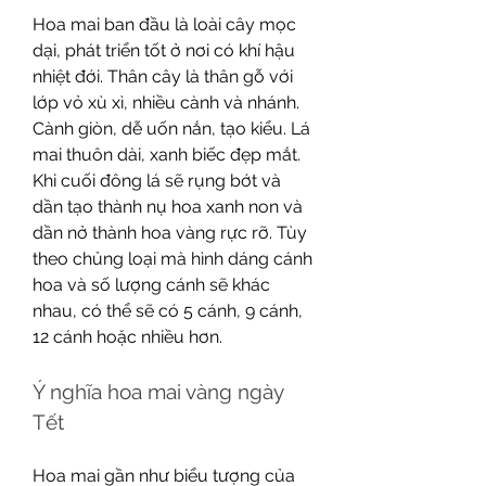
Hoa mai ban đầu là loài cây mọc 
dại, phát triển tốt ở nơi có khí hậu 
nhiệt đới. Thân cây là thân gỗ với 
lớp vỏ xù xì, nhiều cành và nhánh. 
Cành giòn, dễ uốn nắn, tạo kiểu. Lá 
mai thuôn dài, xanh biếc đẹp mắt. 
Khi cuối đông lá sẽ rụng bớt và 
dần tạo thành nụ hoa xanh non và 
dần nở thành hoa vàng rực rỡ. Tùy 
theo chủng loại mà hình dáng cánh 
hoa và số lượng cánh sẽ khác 
nhau, có thể sẽ có 5 cánh, 9 cánh, 
12 cánh hoặc nhiều hơn.
Ý nghĩa hoa mai vàng ngày 
Tết
Hoa mai gần như biểu tượng của 