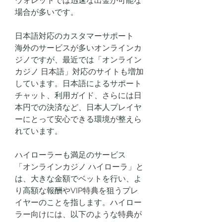
ウォレットでは迅速な出金が可能な
場合が多いです。
日本語対応のカスタマーサポート
海外のサービスが多いオンラインカ
ジノですが、最近では「オンライン
カジノ 日本語」対応のサイトも増加
しています。日本語によるサポート
チャット、利用ガイド、さらには日
本円での決済など、日本人プレイヤ
ーにとって安心できる環境が整えら
れています。
ハイローラーも満足のサービス
「オンラインカジノ ハイローラ」と
は、大きな金額でベットを行い、よ
り高額な報酬やVIP特典を狙うプレ
イヤーのことを指します。ハイロー
ラー向けには、以下のような特典が