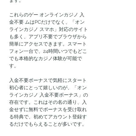
ます。
これらのゲー オンラインカジノ 入
金不要 ムはPCだけでなく、「オン
ラインカジノ スマホ」対応のサイト
も多く、アプリ不要でブラウザから
簡単にアクセスできます。スマート
フォン一台で、24時間いつでもどこ
でも本格的なカジノ体験が可能で
す。
入金不要ボーナスで気軽にスタート
初心者にとって嬉しいのが、「オン
ラインカジノ 入金不要ボーナス」の
存在です。これはその名の通り、入
金せずに無料でボーナスを受け取れ
る特典で、初めてアカウント登録す
るだけでもらえることが多いです。