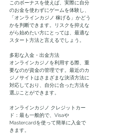
このボーナスを使えば、実際に自分
のお金を使わずにゲームを体験し、
「オンラインカジノ 稼げる」かどう
かを判断できます。リスクを抑えな
がら始めたい方にとっては、最適な
スタート方法と言えるでしょう。
多彩な入金・出金方法
オンラインカジノを利用する際、重
要なのが資金の管理です。最近のカ
ジノサイトはさまざまな決済方法に
対応しており、自分に合った方法を
選ぶことができます。
オンラインカジノ クレジットカー
ド：最も一般的で、Visaや
Mastercardを使って簡単に入金で
きます。