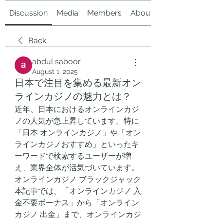
Discussion
Media
Members
About
Back
abdul saboor
August 1, 2025
日本で注目を集める最新オン
ラインカジノの魅力とは？
近年、日本におけるオンラインカジ
ノの人気が急上昇しています。特に
「日本 オンラインカジノ」や「オン
ラインカジノおすすめ」といったキ
ーワードで検索するユーザーが増
え、業界全体が活気づいています。
オンラインカジノ ブラックジャック 
本記事では、「オンラインカジノ 入
金不要ボーナス」から「オンライン
カジノ 出金」まで、オンラインカジ