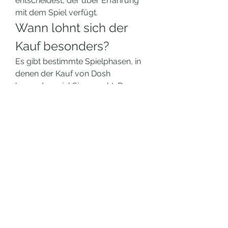
entscheidest, der über Erfahrung 
mit dem Spiel verfügt.
Wann lohnt sich der 
Kauf besonders?
Es gibt bestimmte Spielphasen, in 
denen der Kauf von Dosh 
besonders viel Sinn macht. Dazu 
gehören:
Spielstart:
 Ein starker Einstieg 
mit genügend Ressourcen 
erleichtert vieles.
Vor größeren Events:
 Um gut 
vorbereitet zu sein und schnell 
zu reagieren.
Bei neuen Updates:
 Wenn 
neue Items, Berufe oder 
Bauoptionen verfügbar 
werden.