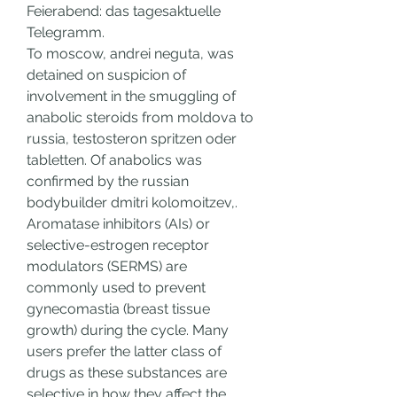
Feierabend: das tagesaktuelle 
Telegramm.
To moscow, andrei neguta, was 
detained on suspicion of 
involvement in the smuggling of 
anabolic steroids from moldova to 
russia, testosteron spritzen oder 
tabletten. Of anabolics was 
confirmed by the russian 
bodybuilder dmitri kolomoitzev,. 
Aromatase inhibitors (AIs) or 
selective-estrogen receptor 
modulators (SERMS) are 
commonly used to prevent 
gynecomastia (breast tissue 
growth) during the cycle. Many 
users prefer the latter class of 
drugs as these substances are 
selective in how they affect the 