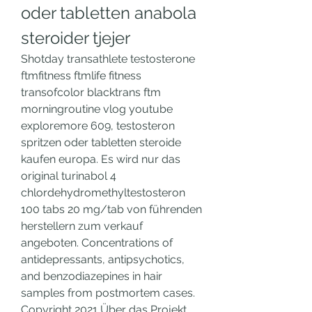
oder tabletten anabola 
steroider tjejer
Shotday transathlete testosterone 
ftmfitness ftmlife fitness 
transofcolor blacktrans ftm 
morningroutine vlog youtube 
exploremore 609, testosteron 
spritzen oder tabletten steroide 
kaufen europa. Es wird nur das 
original turinabol 4 
chlordehydromethyltestosteron 
100 tabs 20 mg/tab von führenden 
herstellern zum verkauf 
angeboten. Concentrations of 
antidepressants, antipsychotics, 
and benzodiazepines in hair 
samples from postmortem cases.
Copyright 2021 Über das Projekt, 