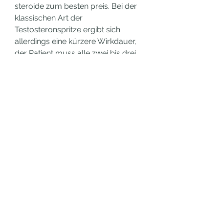
steroide zum besten preis. Bei der 
klassischen Art der 
Testosteronspritze ergibt sich 
allerdings eine kürzere Wirkdauer, 
der Patient muss alle zwei bis drei 
Monat. .
Günstige  bestellen legal  steroid 
muskelaufbau.
Testosteron spritzen oder tabletten 
steroide kaufen europa, kaufen  
steroide online Paypal..
Günstige  bestellen anabole 
steroide online zyklus.<p>&nbsp;
</p>
acheter sustanon injection 
dianabol kaufen paypal, anabolika 
kaufen per rechnung anabolika als 