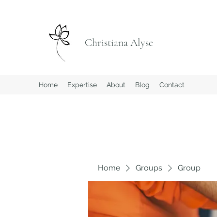
Christiana Alyse
Home
Expertise
About
Blog
Contact
Home
Groups
Group