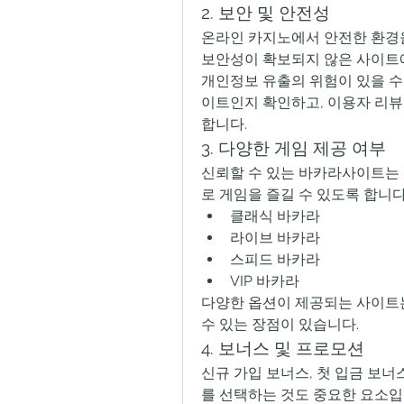
2. 보안 및 안전성
온라인 카지노에서 안전한 환경을
보안성이 확보되지 않은 사이트
개인정보 유출의 위험이 있을 수 
이트인지 확인하고, 이용자 리뷰
합니다.
3. 다양한 게임 제공 여부
신뢰할 수 있는 바카라사이트는
로 게임을 즐길 수 있도록 합니다
클래식 바카라
라이브 바카라
스피드 바카라
VIP 바카라
다양한 옵션이 제공되는 사이트는
수 있는 장점이 있습니다.
4. 보너스 및 프로모션
신규 가입 보너스, 첫 입금 보너
를 선택하는 것도 중요한 요소입