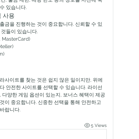
수 있습니다.
법 사용
출금을 진행하는 것이 중요합니다. 신뢰할 수 있
 것들이 있습니다.
MasterCard)
eller)
m)
라사이트를 찾는 것은 쉽지 않은 일이지만, 위에
다 안전한 사이트를 선택할 수 있습니다. 라이선
, 다양한 게임 옵션이 있는지, 보너스 혜택이 제공
것이 중요합니다. 신중한 선택을 통해 안전하고 
바랍니다.
5 Views