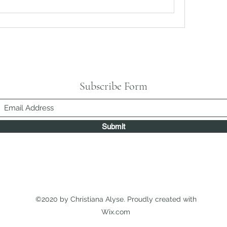
Subscribe Form
Submit
©2020 by Christiana Alyse. Proudly created with
Wix.com