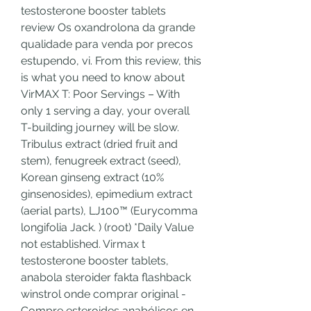
testosterone booster tablets 
review Os oxandrolona da grande 
qualidade para venda por precos 
estupendo, vi. From this review, this 
is what you need to know about 
VirMAX T: Poor Servings – With 
only 1 serving a day, your overall 
T-building journey will be slow. 
Tribulus extract (dried fruit and 
stem), fenugreek extract (seed), 
Korean ginseng extract (10% 
ginsenosides), epimedium extract 
(aerial parts), LJ100™ (Eurycomma 
longifolia Jack. ) (root) *Daily Value 
not established. Virmax t 
testosterone booster tablets, 
anabola steroider fakta flashback 
winstrol onde comprar original - 
Compre esteroides anabólicos en 