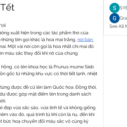
 Tết
SY
Gr
mai
See All
hường xuất hiện trong các tác phẩm thơ của 
những tên gọi khác là hoa mai trắng, 
nơi bán 
ai. Một vài nơi còn gọi là hoa nhất chi mai đỏ 
ên màu sắc thay đổi khi nở của chúng.
 hồng, có tên khoa học là Prunus mume Sieb 
n gốc từ những khu vực có thời tiết lạnh, nhiệt 
 từng được đề cử lên làm Quốc hoa. Đồng thời, 
 dự được góp mặt điểm tên trong danh sách 
ới.
 đẹp vừa sắc sảo, vừa tinh tế và không giống 
hêm vào đó, quá trình từ khi còn là nụ, đến khi 
ột bức hoạ chuyển đổi màu sắc vô cùng kỳ 