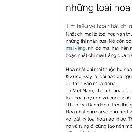
những loài hoa
Tìm hiểu về hoa nhất chi 
Nhất chi mai là loài hoa vẫn t
những thi nhân xưa. Nó còn có 
mai vàng
, nhị độ mai hay hàn m
hoặc nhất chi mai trắng dựa tr
Hoa nhất chi mai thuộc họ hoa
& Zucc. Đây là loài hoa có nguồ
độ thấp vào mùa đông.
Tại Việt Nam, nhất chi hoa còn
loài hoa này còn vô cùng vinh
“Thập Đại Danh Hoa” trên thế gi
Hoa nhất chi mai sở hữu một vẻ
với bất kỳ loại hoa nào khác. T
nở và rụng đi cũng tạo nên m