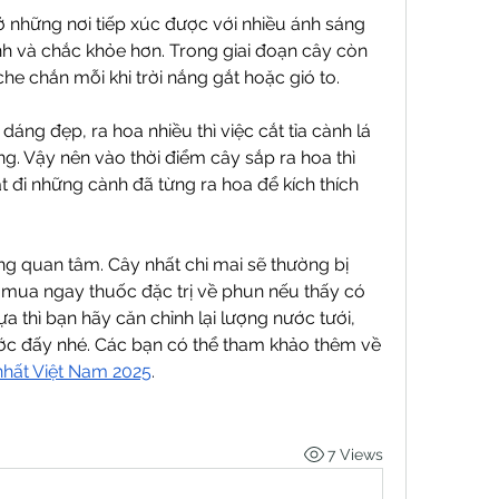
 những nơi tiếp xúc được với nhiều ánh sáng 
nh và chắc khỏe hơn. Trong giai đoạn cây còn 
che chắn mỗi khi trời nắng gắt hoặc gió to.
áng đẹp, ra hoa nhiều thì việc cắt tỉa cành lá 
g. Vậy nên vào thời điểm cây sắp ra hoa thì 
ắt đi những cành đã từng ra hoa để kích thích 
g quan tâm. Cây nhất chi mai sẽ thường bị 
mua ngay thuốc đặc trị về phun nếu thấy có 
 thì bạn hãy căn chỉnh lại lượng nước tưới, 
bởi khi đó cây đang bị thừa nước đấy nhé. Các bạn có thể tham khảo thêm về 
nhất Việt Nam 2025
.
7 Views