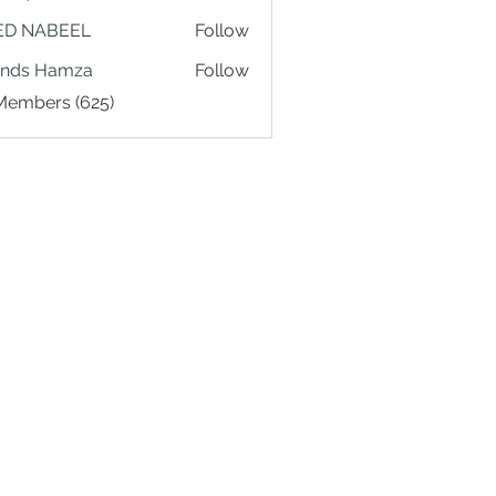
ED NABEEL
Follow
ands Hamza
Follow
 Members (625)