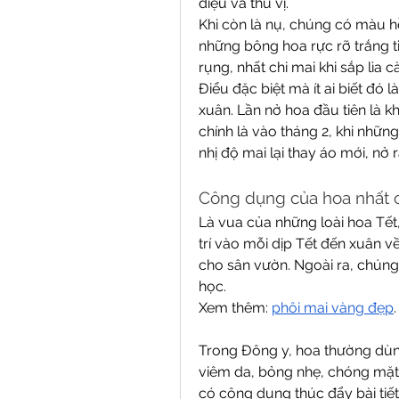
diệu và thú vị.
Khi còn là nụ, chúng có màu hồ
những bông hoa rực rỡ trắng t
rụng, nhất chi mai khi sắp lìa
Điểu đặc biệt mà ít ai biết đó 
xuân. Lần nở hoa đầu tiên là kh
chính là vào tháng 2, khi nhữn
nhị độ mai lại thay áo mới, nở
Công dụng của hoa nhất c
Là vua của những loài hoa Tết,
trí vào mỗi dịp Tết đến xuân v
cho sân vườn. Ngoài ra, chúng 
học.
Xem thêm: 
phôi mai vàng đẹp
.
Trong Đông y, hoa thường dùng 
viêm da, bỏng nhẹ, chóng mặt,
có công dụng thúc đẩy bài tiết 