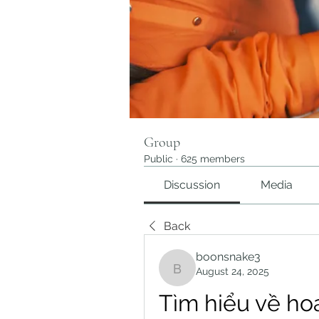
Group
Public
·
625 members
Discussion
Media
Back
boonsnake3
August 24, 2025
boonsnake3
Tìm hiểu về hoa