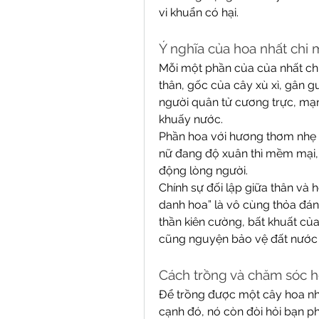
vi khuẩn có hại.
Ý nghĩa của hoa nhất chi 
Mỗi một phần của của nhất chi
thân, gốc của cây xù xì, gân 
người quân tử cương trực, mạ
khuấy nước.
Phần hoa với hương thơm nhẹ nh
nữ đang độ xuân thì mềm mại, t
động lòng người.
Chính sự đối lập giữa thân và
danh hoa” là vô cùng thỏa đáng
thần kiên cường, bất khuất của
cũng nguyện bảo vệ đất nước 
Cách trồng và chăm sóc h
Để trồng được một cây hoa nhấ
cạnh đó, nó còn đòi hỏi bạn phả