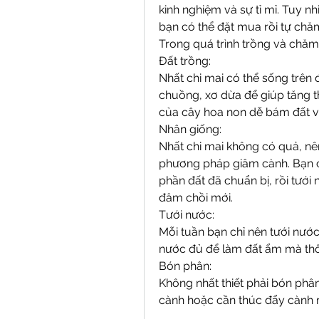
kinh nghiệm và sự tỉ mỉ. Tuy n
bạn có thể đặt mua rồi tự chă
Trong quá trình trồng và chăm
Đất trồng:
Nhất chi mai có thể sống trên 
chuồng, xơ dừa để giúp tăng th
của cây hoa non dễ bám đất và
Nhân giống:
Nhất chi mai không có quả, nê
phương pháp giâm cành. Bạn c
phần đất đã chuẩn bị, rồi tưới
đâm chồi mới.
Tưới nước:
Mỗi tuần bạn chỉ nên tưới nước 
nước đủ để làm đất ẩm mà thô
Bón phân:
Không nhất thiết phải bón phân
cành hoặc cần thúc đẩy cành 