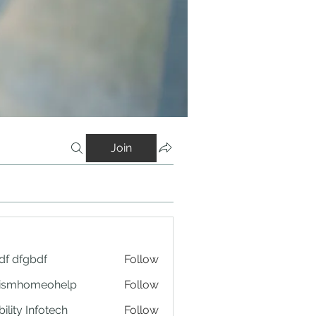
Join
df dfgbdf
Follow
tismhomeohelp
Follow
ility Infotech
Follow