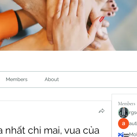
Members
About
Members
rgs
au
 nhất chi mai, vua của 
Mob