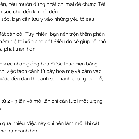
hiên, nếu muốn dùng nhất chi mai để chưng Tết, 
m sóc cho đến khi Tết đến.
 sóc, bạn cần lưu ý vào những yếu tố sau:
đất cằn cỗi. Tuy nhiên, bạn nên trộn thêm phân 
êm độ tơi xốp cho đất. Điều đó sẽ giúp rễ nhỏ 
 phát triển hơn.
n việc nhân giống hoa được thực hiện bằng 
hỉ việc tách cành từ cây hoa mẹ và cắm vào 
 nước đều đặn thì cành sẽ nhanh chóng bén rễ, 
từ 2 - 3 lần và mỗi lần chỉ cần tưới một lượng 
i.
 quá nhiều. Việc này chỉ nên làm mỗi khi cắt 
mới ra nhanh hơn.