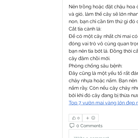
Nên trồng hoặc đặt chậu hoa ở
và gió, làm thế cây sẽ lớn nha
non, bạn chỉ cần tìm thứ gì đó 
Cắt tỉa cành lá:
Để có một cây nhất chi mai có d
đóng vai trò vô cùng quan trọn
bạn nên tỉa bớt lá. Đồng thời c
cây đâm chồi mới.
Phòng chống sâu bệnh:
Đây cũng là một yếu tố rất đán
chảy nhựa hoặc nấm. Bạn nên 
nấm rầy. Còn nếu cây chảy nhựa
Top 7 vườn mai vàng lớn đẹp 
0
0 Comments