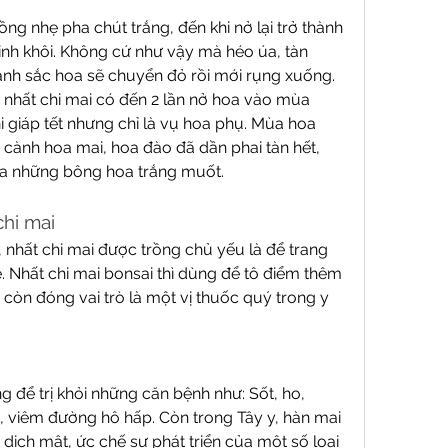
ng nhẹ pha chút trắng, đến khi nở lại trở thành 
inh khôi. Không cứ như vậy mà héo úa, tàn 
 cành sắc hoa sẽ chuyển đỏ rồi mới rụng xuống.
là nhất chi mai có đến 2 lần nở hoa vào mùa 
i giáp tết nhưng chỉ là vụ hoa phụ. Mùa hoa 
g cành hoa mai, hoa đào đã dần phai tàn hết, 
 ra những bông hoa trắng muốt.
hi mai
 nhất chi mai được trồng chủ yếu là để trang 
ề. Nhất chi mai bonsai thì dùng để tô điểm thêm 
còn đóng vai trò là một vị thuốc quý trong y 
để trị khỏi những căn bệnh như: Sốt, ho, 
 viêm đường hô hấp. Còn trong Tây y, hàn mai 
dịch mật, ức chế sự phát triển của một số loại 