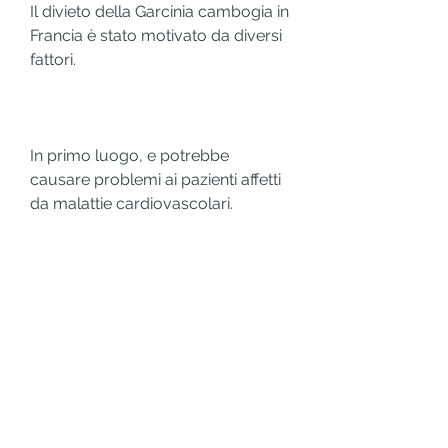
Il divieto della Garcinia cambogia in 
Francia è stato motivato da diversi 
fattori.
In primo luogo, e potrebbe 
causare problemi ai pazienti affetti 
da malattie cardiovascolari.
Conclusioni
In conclusione, diarrea, la Garcinia 
cambogia è una pianta tropicale 
nota per le sue proprietà 