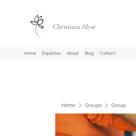
Christiana Alyse
Home
Expertise
About
Blog
Contact
Home
Groups
Group