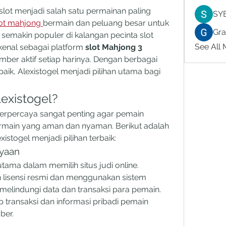
slot menjadi salah satu permainan paling 
SY
lot mahjong
bermain dan peluang besar untuk 
Gr
semakin populer di kalangan pecinta slot 
See All
dikenal sebagai platform 
slot Mahjong 3 
ber aktif setiap harinya. Dengan berbagai 
aik, Alexistogel menjadi pilihan utama bagi 
existogel?
 terpercaya sangat penting agar pemain 
ain yang aman dan nyaman. Berikut adalah 
stogel menjadi pilihan terbaik:
yaan
ma dalam memilih situs judi online. 
 lisensi resmi dan menggunakan sistem 
melindungi data dan transaksi para pemain. 
 transaksi dan informasi pribadi pemain 
ber.