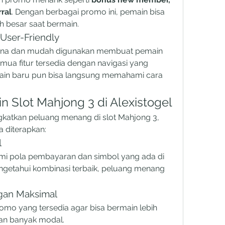
rral
. Dengan berbagai promo ini, pemain bisa 
 besar saat bermain.
 User-Friendly
ana dan mudah digunakan membuat pemain 
mua fitur tersedia dengan navigasi yang 
in baru pun bisa langsung memahami cara 
 Slot Mahjong 3 di Alexistogel
katkan peluang menang di slot Mahjong 3, 
a diterapkan:
l
i pola pembayaran dan simbol yang ada di 
etahui kombinasi terbaik, peluang menang 
gan Maksimal
o yang tersedia agar bisa bermain lebih 
an banyak modal.