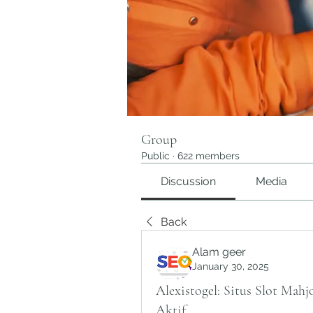
Group
Public
·
622 members
Discussion
Media
Back
Alam geer
January 30, 2025
Alexistogel: Situs Slot Ma
Aktif