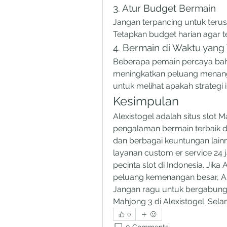
3. Atur Budget Bermain
Jangan terpancing untuk terus
Tetapkan budget harian agar
4. Bermain di Waktu yang
Beberapa pemain percaya bahw
meningkatkan peluang menang.
untuk melihat apakah strategi ini
Kesimpulan
Alexistogel adalah situs slot
pengalaman bermain terbaik de
dan berbagai keuntungan lainny
layanan custom er service 24 ja
pecinta slot di Indonesia. Jika
peluang kemenangan besar, Al
Jangan ragu untuk bergabung d
Mahjong 3 di Alexistogel. Se
0
0 Comments