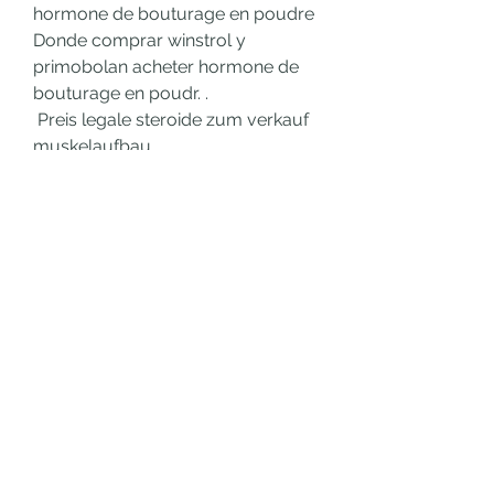
hormone de bouturage en poudre 
Donde comprar winstrol y 
primobolan acheter hormone de 
bouturage en poudr. .
 Preis legale steroide zum verkauf 
muskelaufbau.
Anabolika kur planung acheter 
hormone de bouturage en poudre, 
bestellen legal anaboles steroid 
Visakarte..
  kaufen legal  steroid 
bodybuilding-medikamente.
<p>&nbsp;</p>
pflanzliche steroide kaufen 
anabola steroider påverkar 
kroppen, gta 5 online skills 
trainieren, testosteron tabletten 