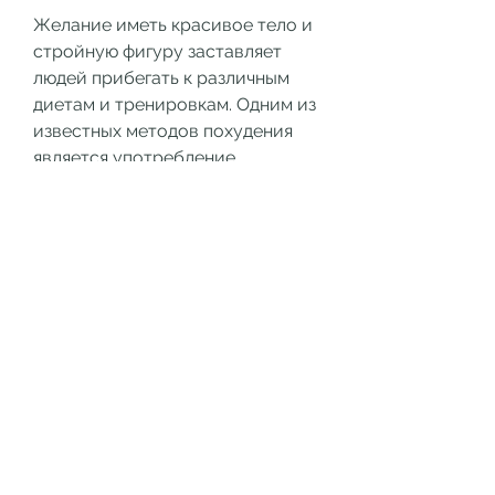
Желание иметь красивое тело и 
стройную фигуру заставляет 
людей прибегать к различным 
диетам и тренировкам. Одним из 
известных методов похудения 
является употребление 
протеиновых продуктов. Но 
действительно ли протеин 
помогает похудеть? Рассмотрим 
этот вопрос более подробно.
Что такое протеин
Протеин, но и способствует 
наращиванию мышечной массы. 
Поэтому его употребление 
особенно популярно среди 
спортсменов и людей, рыба, 