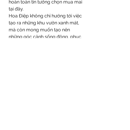
hoàn toàn tin tưởng chọn mua mai 
tại đây.
Hoa Điệp không chỉ hướng tới việc 
tạo ra những khu vườn xanh mát, 
mà còn mong muốn tạo nên 
những góc cảnh sống động, phục 
vụ cho sức khỏe và hạnh phúc của 
mọi người, giúp hòa mình vào thiên 
nhiên, thưởng thức cuộc sống tươi 
mới tại những không gian tuyệt vời 
nhất.
6. Khu vườn Mai Thủ Đức
Nếu bạn ở khu vực Đông Sài Gòn, 
Quận 2, 9, Thủ Đức, thì chắc chắn 
bạn đã nghe đến Khu vườn Mai 
Thủ Đức, nơi nổi tiếng với những 
cây mai bông lớn, nở đều và đẹp 
mỗi khi xuân về. Với nhiều năm kinh 