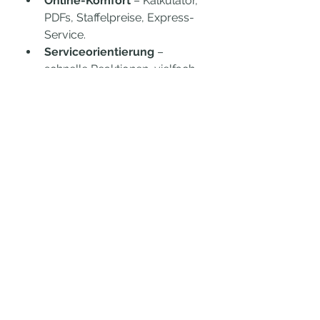
Online-Komfort
 – Kalkulator, 
PDFs, Staffelpreise, Express-
Service.
Serviceorientierung
 – 
schnelle Reaktionen, vielfach 
zufriedene Kunden.
Regionalstärke
 – lokale 
Präsenz in 
Mecklenburg‑Vorpommern 
verbunden mit bundesweiter 
Lieferung. Check this out: 
Softcover Bücherdruck MV
Ob Sie eine spontane Drucksache 
für Rostock oder ein 
umfangreiches Hardcover‑Projekt 
benötigen – 
DruckereiMV.de
 bietet 
Flexibilität, Qualität und Effizienz. 
Sag gern Bescheid, falls du 
Einblicke in bestimmte 